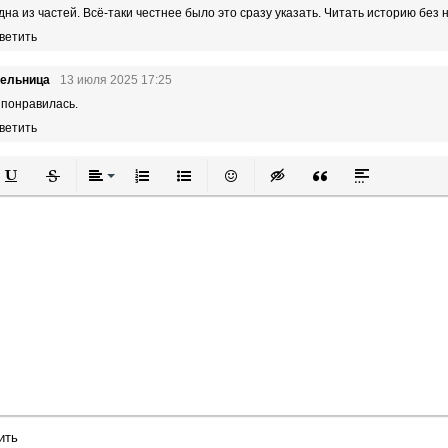
дна из частей. Всё-таки честнее было это сразу указать. Читать историю без 
ветить
тельница
13 июля 2025 17:25
 понравилась.
ветить
й
в
Подчеркнутый
Зачеркнутый
Выравнивание
Нумерованный список
Маркированный список
Вставить смайлик
Вставка скрытого текста
Вставка цитаты
Вставка спой
ить