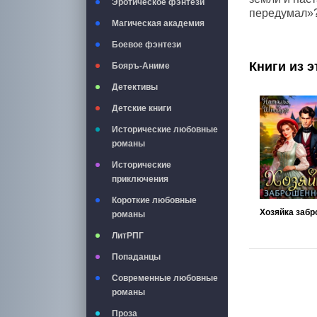
Эротическое фэнтези
передумал»?
Магическая академия
Боевое фэнтези
Книги из э
Бояръ-Аниме
Детективы
Детские книги
Исторические любовные
романы
Исторические
приключения
Короткие любовные
романы
ЛитРПГ
Попаданцы
Современные любовные
романы
Проза