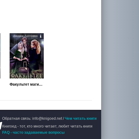
Факультет магии крови
Обратная связь: info@knigoed.net /
Чем читать книги
Книгоед - тот, кто много читает, любит читать книги
FAQ - часто задаваемые вопросы