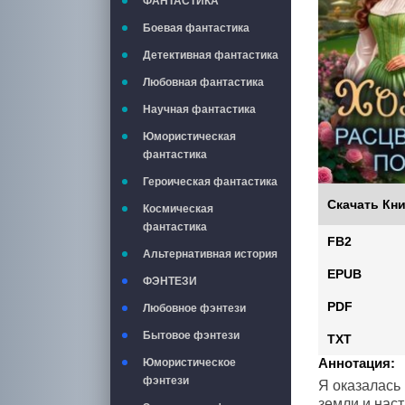
ФАНТАСТИКА
Боевая фантастика
Детективная фантастика
Любовная фантастика
Научная фантастика
Юмористическая
фантастика
Героическая фантастика
Скачать Кни
Космическая
фантастика
FB2
Альтернативная история
EPUB
ФЭНТЕЗИ
PDF
Любовное фэнтези
Бытовое фэнтези
TXT
Аннотация:
Юмористическое
фэнтези
Я оказалась
земли и наст