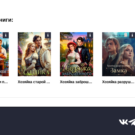
ниги:
Соляные копи попаданки
Хозяйка старой пасеки
Хозяйка заброшенного поместья
Хозяйка разрушенного замка, или попаданкам больше не наливать