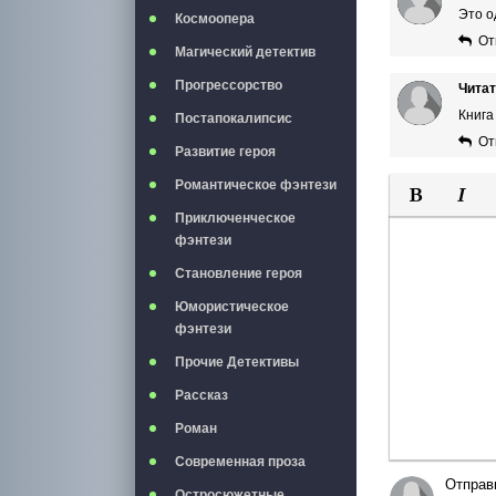
Это о
Космоопера
От
Магический детектив
Прогрессорство
Чита
Книга
Постапокалипсис
От
Развитие героя
Романтическое фэнтези
Приключенческое
Полужирны
Курси
фэнтези
Становление героя
Юмористическое
фэнтези
Прочие Детективы
Рассказ
Роман
Современная проза
Отправ
Остросюжетные