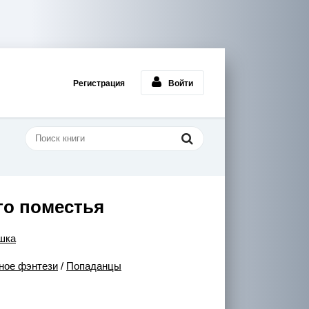
Регистрация
Войти
го поместья
шка
ное фэнтези
/
Попаданцы