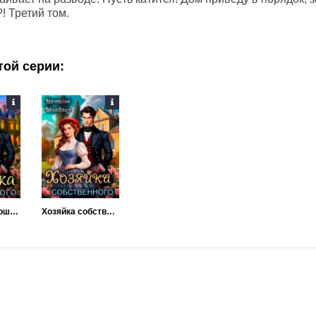
! Третий том.
той серии:
Хозяйка заброшенного поместья
Хозяйка собственного поместья