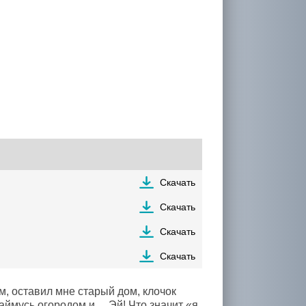
Скачать
Скачать
Скачать
Скачать
м, оставил мне старый дом, клочок
займусь огородом и… Эй! Что значит «я