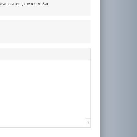
начала и конца не все любят
лера
0