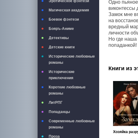
Эротическое фэнтези
Одно пьяное
виконтессы д
Магическая академия
Замок мне в
Боевое фэнтези
на восстанов
вредный марк
Бояръ-Аниме
личности об
Детективы
Но где наша
попаданкой!
Детские книги
Исторические любовные
романы
Книги из э
Исторические
приключения
Короткие любовные
романы
ЛитРПГ
Попаданцы
Современные любовные
романы
Проза