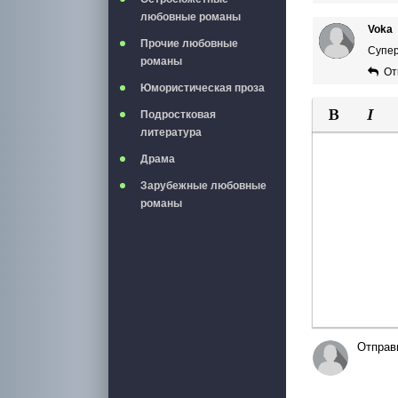
любовные романы
Voka
Прочие любовные
Супер
романы
От
Юмористическая проза
Подростковая
литература
Полужирны
Курси
Драма
Зарубежные любовные
романы
Отправ