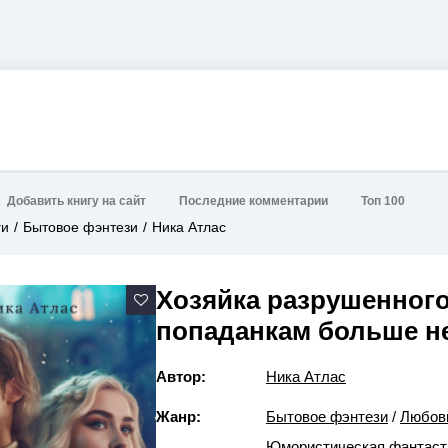
Добавить книгу на сайт
Последние комментарии
Топ 100
ги
Бытовое фэнтези
Ника Атлас
Хозяйка разрушенного
попаданкам больше н
Автор:
Ника Атлас
Жанр:
Бытовое фэнтези
/
Любов
Юмористическая фантаст