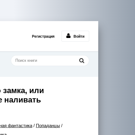
Регистрация
Войти
 замка, или
е наливать
ная фантастика
/
Попаданцы
/
ика