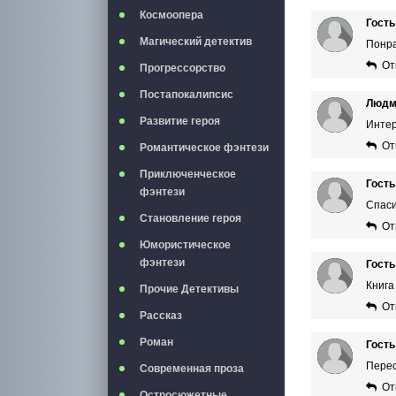
Космоопера
Гость
Магический детектив
Понра
От
Прогрессорство
Постапокалипсис
Людм
Развитие героя
Интер
От
Романтическое фэнтези
Приключенческое
Гость
фэнтези
Спаси
Становление героя
От
Юмористическое
фэнтези
Гость
Книга
Прочие Детективы
От
Рассказ
Роман
Гость
Перес
Современная проза
От
Остросюжетные