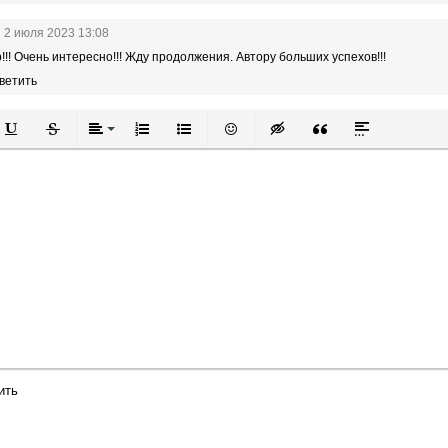
2 июля 2023 13:08
!!! Очень интересно!!! Жду продолжения. Автору больших успехов!!!
ветить
й
в
Подчеркнутый
Зачеркнутый
Выравнивание
Нумерованный список
Маркированный список
Вставить смайлик
Вставка скрытого текста
Вставка цитаты
Вставка спой
ить