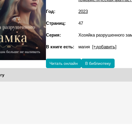
Год:
2023
Страниц:
47
Серия:
Хозяйка разрушенного за
В книге есть:
магия
[+добавить]
Читать онлайн
В библиотеку
гу