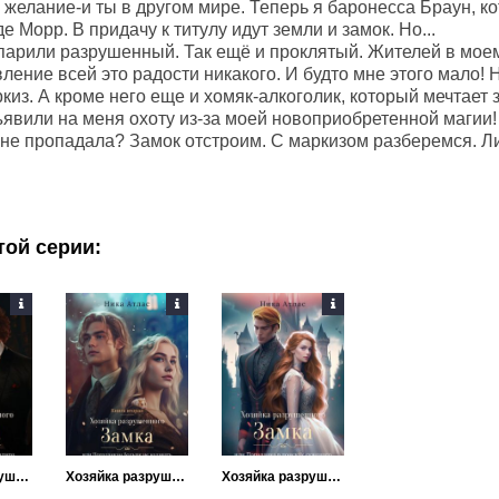
 желание-и ты в другом мире. Теперь я баронесса Браун, к
е Морр. В придачу к титулу идут земли и замок. Но...
парили разрушенный. Так ещё и проклятый. Жителей в моем
ление всей это радости никакого. И будто мне этого мало!
из. А кроме него еще и хомяк-алкоголик, который мечтает 
ъявили на меня охоту из-за моей новоприобретенной магии!
 не пропадала? Замок отстроим. С маркизом разберемся. Л
той серии:
Хозяйка разрушенного замка, или Попаданка против вампира
Хозяйка разрушенного замка, или Попаданкам больше не наливать. Книга вторая
Хозяйка разрушенного замка, или Попаданка в поисках суженого