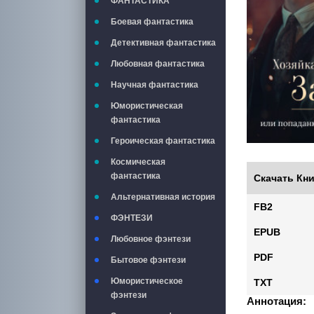
ФАНТАСТИКА
Боевая фантастика
Детективная фантастика
Любовная фантастика
Научная фантастика
Юмористическая
фантастика
Героическая фантастика
Космическая
фантастика
Скачать Кни
Альтернативная история
FB2
ФЭНТЕЗИ
EPUB
Любовное фэнтези
PDF
Бытовое фэнтези
Юмористическое
TXT
фэнтези
Аннотация: