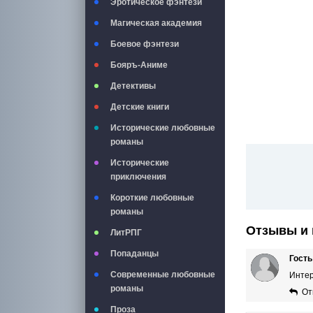
Эротическое фэнтези
Магическая академия
Боевое фэнтези
Бояръ-Аниме
Детективы
Детские книги
Исторические любовные
романы
Исторические
приключения
Короткие любовные
романы
Отзывы и 
ЛитРПГ
Попаданцы
Гост
Современные любовные
Интер
романы
От
Проза