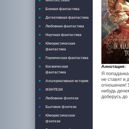
ФАНТАСТИКА
Боевая фантастика
Детективная фантастика
Любовная фантастика
Научная фантастика
Юмористическая
фантастика
Героическая фантастика
Аннотация:
Космическая
фантастика
Я попаданка!
не ставят и 
Альтернативная история
отношения! У
ФЭНТЕЗИ
нибудь дене
доберусь до
Любовное фэнтези
Бытовое фэнтези
Юмористическое
фэнтези