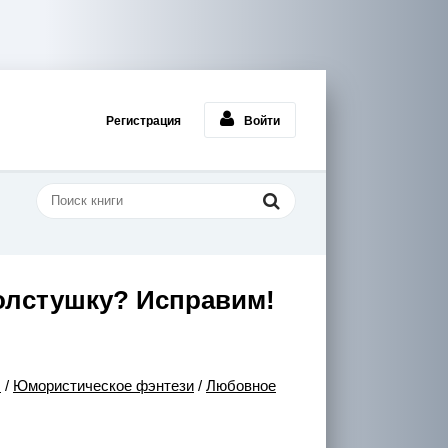
Регистрация
Войти
олстушку? Исправим!
ы
/
Юмористическое фэнтези
/
Любовное