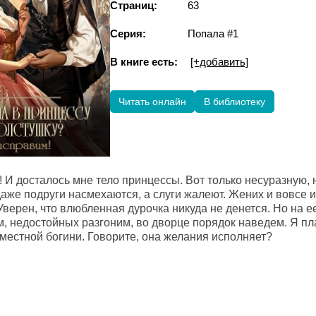
Страниц:
63
Серия:
Попала #1
В книге есть:
[+добавить]
Читать онлайн
В библиотеку
 И досталось мне тело принцессы. Вот только несуразную, 
даже подруги насмехаются, а слуги жалеют. Жених и вовсе и
верен, что влюбленная дурочка никуда не денется. Но на ее 
м, недостойных разгоним, во дворце порядок наведем. Я пл
 местной богини. Говорите, она желания исполняет?