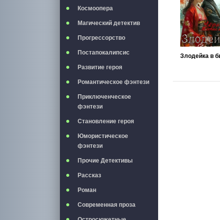
Космоопера
Магический детектив
Прогрессорство
Постапокалипсис
Злодейка в б
Развитие героя
Романтическое фэнтези
Приключенческое
фэнтези
Становление героя
Юмористическое
фэнтези
Прочие Детективы
Рассказ
Роман
Современная проза
Остросюжетные