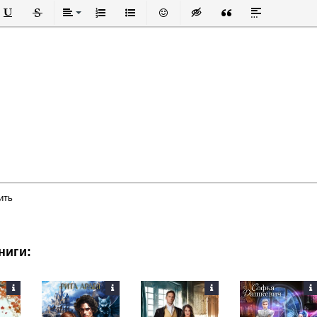
й
в
Подчеркнутый
Зачеркнутый
Выравнивание
Нумерованный список
Маркированный список
Вставить смайлик
Вставка скрытого текста
Вставка цитаты
Вставка спой
ить
ниги: