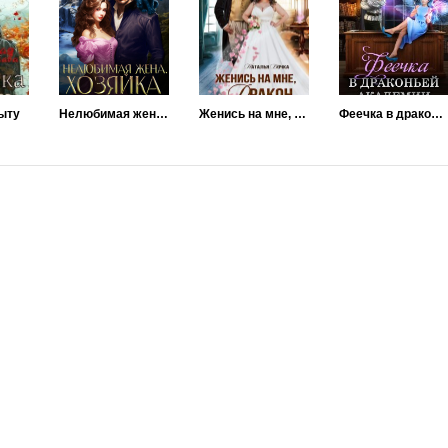
ыту
Нелюбимая жена. Хозяйка зимнего курорта
Женись на мне, Дракон
Феечка в драконьей академии