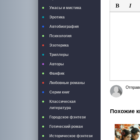
Ужасы и мистика
Полужирны
Курси
Эротика
Автобиография
Психология
Эзотерика
Триллеры
Авторы
Фанфик
Любовные романы
Отправ
Серии книг
Классическая
литература
Похожие к
Городское фэнтези
Готический роман
Историческое фэнтези