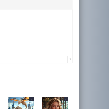
лера
0