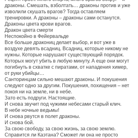
драконы. Смешать, взболтать… драконы против и уже
изволили скушать врагов? Тогда оставляем
тренировки. А драконы – драконы сами останутся.
Драконы цвета крови врагов.
Дракон цвета смерти
Неспокойно в Фейервальде
Все больше дракониц делает выбор, и вот уже в
воздухе девять всадниц. Всадниц, которые никому не
нужны. Которые нарушают существующий порядок.
Которых могут убить в любую минуту. А еще они могут
погибнуть в схватке с пиратами, от нападения химер,
от руки убийцы…
Санторинцам сильно мешают драконы. И покушения
следуют одно за другим. Покушения, похищения – нет
покоя ни на земле, ни в небе.
Зато есть подруги. Настоящие.
И снова звучит под чужими небесами старый клич.
В небе ночные ведьмы!
И снова рвутся в полет драконы.
И снова бой.
За свою свободу, за свою жизнь, за свою землю.
Справится ли Каэтана? Сможет ли она не просто