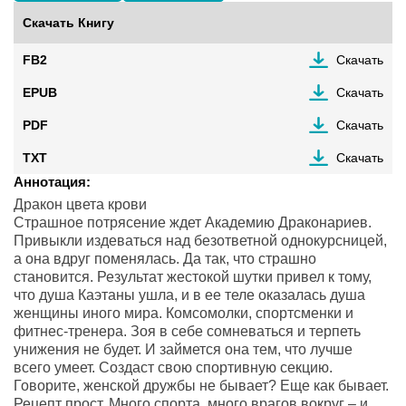
Скачать Книгу
FB2
Скачать
EPUB
Скачать
PDF
Скачать
TXT
Скачать
Аннотация:
Дракон цвета крови
Страшное потрясение ждет Академию Драконариев.
Привыкли издеваться над безответной однокурсницей,
а она вдруг поменялась. Да так, что страшно
становится. Результат жестокой шутки привел к тому,
что душа Каэтаны ушла, и в ее теле оказалась душа
женщины иного мира. Комсомолки, спортсменки и
фитнес-тренера. Зоя в себе сомневаться и терпеть
унижения не будет. И займется она тем, что лучше
всего умеет. Создаст свою спортивную секцию.
Говорите, женской дружбы не бывает? Еще как бывает.
Рецепт прост. Много спорта, много врагов вокруг – и