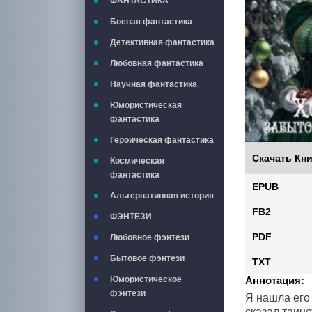
ФАНТАСТИКА
Боевая фантастика
Детективная фантастика
Любовная фантастика
Научная фантастика
Юмористическая
фантастика
Героическая фантастика
Скачать Кни
Космическая
фантастика
EPUB
Альтернативная история
FB2
ФЭНТЕЗИ
PDF
Любовное фэнтези
Бытовое фэнтези
TXT
Аннотация:
Юмористическое
фэнтези
Я нашла его 
сказал таин