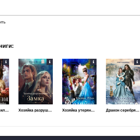
ить
ниги:
Беглая жена, или В драконьем замке требуется хозяйка
Хозяйка разрушенного замка, или попаданкам больше не наливать
Хозяйка утерянного сада
Дракон серебряной метели