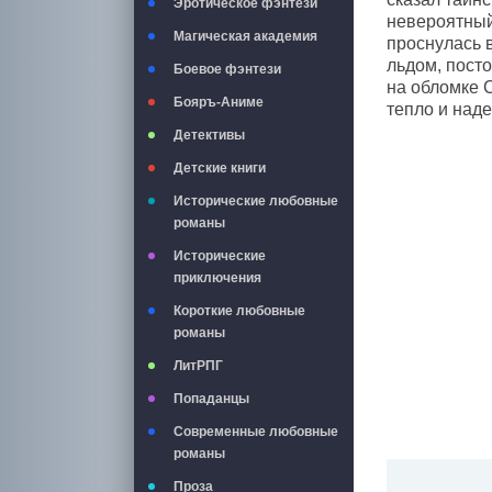
Эротическое фэнтези
невероятный 
Магическая академия
проснулась 
льдом, посто
Боевое фэнтези
на обломке С
Бояръ-Аниме
тепло и наде
Детективы
Детские книги
Исторические любовные
романы
Исторические
приключения
Короткие любовные
романы
ЛитРПГ
Попаданцы
Современные любовные
романы
Проза