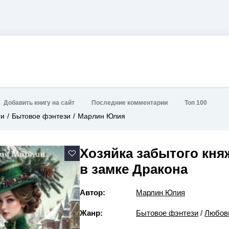
Добавить книгу на сайт
Последние комментарии
Топ 100
ги
Бытовое фэнтези
Марлин Юлия
Хозяйка забытого кня
в замке Дракона
Автор:
Марлин Юлия
Жанр:
Бытовое фэнтези
/
Любов