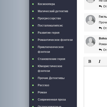
Не с
Космоопера
От
Магический детектив
Гость
Прогрессорство
Прочи
Постапокалипсис
От
Развитие героя
Bolva
Романтическое фэнтези
Роман
Приключенческое
От
фэнтези
Становление героя
Юмористическое
Полужирны
Курси
фэнтези
Прочие Детективы
Рассказ
Роман
Современная проза
Остросюжетные