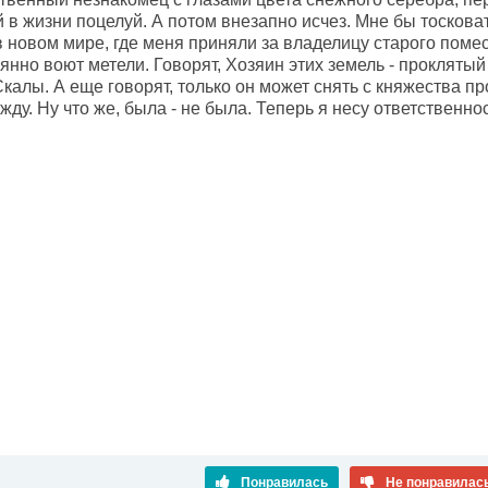
в жизни поцелуй. А потом внезапно исчез. Мне бы тосковать
в новом мире, где меня приняли за владелицу старого поме
янно воют метели. Говорят, Хозяин этих земель - проклятый
калы. А еще говорят, только он может снять с княжества п
жду. Ну что же, была - не была. Теперь я несу ответственнос
Понравилась
Не понравилас