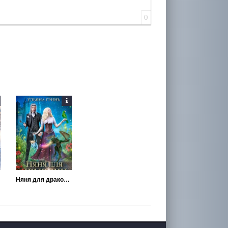
0
Няня для дракоши