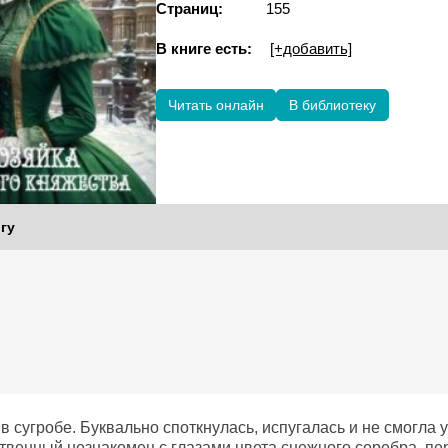
Страниц:
155
В книге есть:
[+добавить]
Читать онлайн
В библиотеку
гу
в сугробе. Буквально споткнулась, испугалась и не смогла 
ственный незнакомец с глазами цвета снежного серебра, п