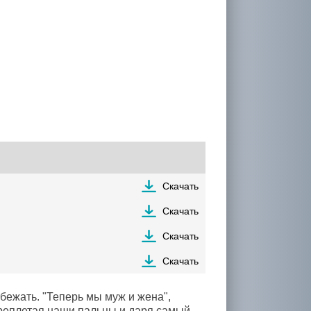
Скачать
Скачать
Скачать
Скачать
убежать. "Теперь мы муж и жена",
ереплетая наши пальцы и даря самый