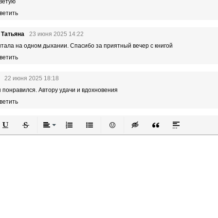
оветую
ветить
 Татьяна
23 июня 2025 14:22
тала на одном дыхании. Спасибо за приятный вечер с книгой
ветить
22 июня 2025 18:18
 понравился. Автору удачи и вдохновения
ветить
й
в
Подчеркнутый
Зачеркнутый
Выравнивание
Нумерованный список
Маркированный список
Вставить смайлик
Вставка скрытого текста
Вставка цитаты
Вставка спой