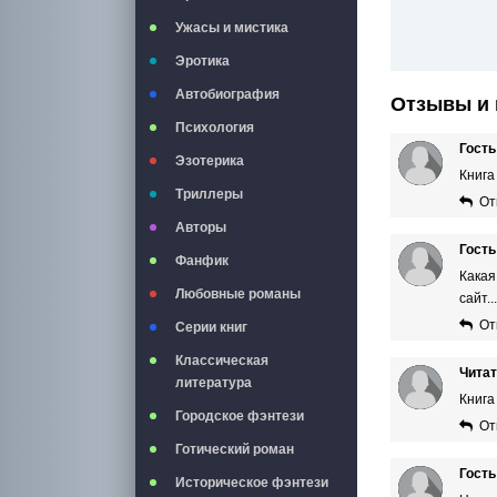
Ужасы и мистика
Эротика
Автобиография
Отзывы и 
Психология
Гость
Эзотерика
Книга
Триллеры
От
Авторы
Гость
Фанфик
Какая
Любовные романы
сайт...
От
Серии книг
Классическая
Чита
литература
Книга
Городское фэнтези
От
Готический роман
Гость
Историческое фэнтези