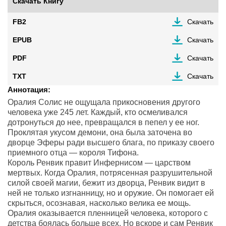
Скачать Книгу
FB2
Скачать
EPUB
Скачать
PDF
Скачать
TXT
Скачать
Аннотация:
Оралия Солис не ощущала прикосновения другого
человека уже 245 лет. Каждый, кто осмеливался
дотронуться до нее, превращался в пепел у ее ног.
Проклятая укусом демони, она была заточена во
дворце Эферы ради высшего блага, по приказу своего
приемного отца — короля Тифона.
Король Ренвик правит Инфернисом — царством
мертвых. Когда Оралия, потрясенная разрушительной
силой своей магии, бежит из дворца, Ренвик видит в
ней не только изгнанницу, но и оружие. Он помогает ей
скрыться, осознавая, насколько велика ее мощь.
Оралия оказывается пленницей человека, которого с
детства боялась больше всех. Но вскоре и сам Ренвик