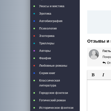
Ужасы и мистика
Эротика
Автобиография
Психология
Эзотерика
Отзывы и 
Триллеры
Авторы
Гост
Понр
Фанфик
От
Любовные романы
Серии книг
Классическая
Полужирны
Курси
литература
Городское фэнтези
Готический роман
Историческое фэнтези