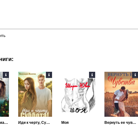
ить
ниги:
Мы будем дома на Рождество
Иди к черту, Суббота!
Моя
Вернуть ее чувства