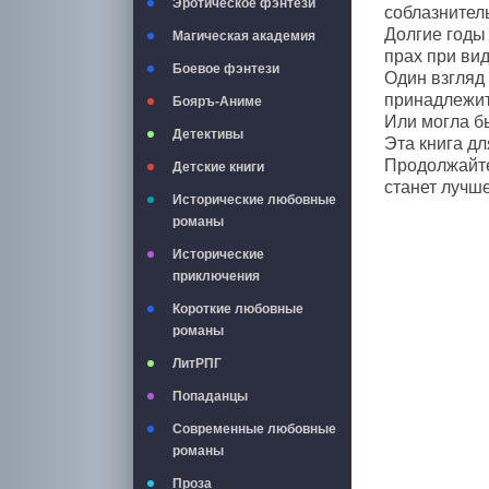
Эротическое фэнтези
соблазнитель
Долгие годы
Магическая академия
прах при вид
Боевое фэнтези
Один взгляд 
принадлежит
Бояръ-Аниме
Или могла б
Детективы
Эта книга дл
Продолжайте
Детские книги
станет лучш
Исторические любовные
романы
Исторические
приключения
Короткие любовные
романы
ЛитРПГ
Попаданцы
Современные любовные
романы
Проза