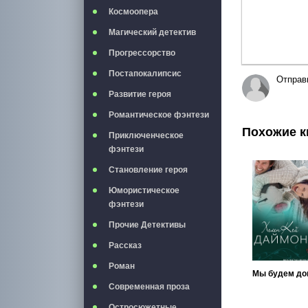
Космоопера
Магический детектив
Прогрессорство
Постапокалипсис
Отправ
Развитие героя
Романтическое фэнтези
Похожие к
Приключенческое
фэнтези
Становление героя
Юмористическое
фэнтези
Прочие Детективы
Рассказ
Роман
Современная проза
Остросюжетные