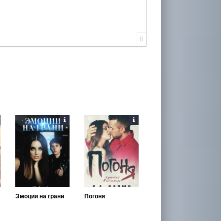
0
Эмоции на грани
Погоня