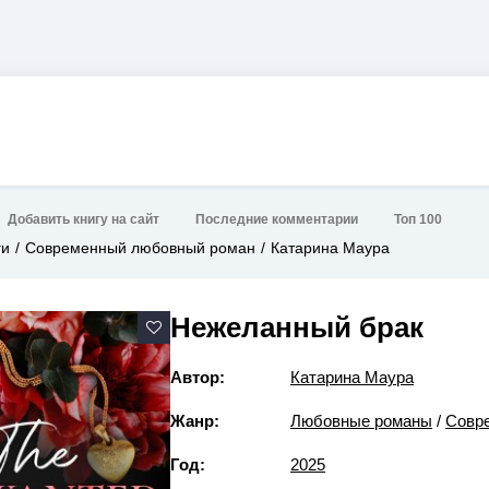
Добавить книгу на сайт
Последние комментарии
Топ 100
ги
Современный любовный роман
Катарина Маура
Нежеланный брак
Автор:
Катарина Маура
Жанр:
Любовные романы
/
Совр
Год:
2025