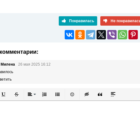
Понравилась
Не понравилас
комментарии:
ь Милена
26 мая 2025 16:12
авилось
ветить
й
в
Подчеркнутый
Зачеркнутый
Выравнивание
Нумерованный список
Маркированный список
Вставить смайлик
Вставка скрытого текста
Вставка цитаты
Вставка спой