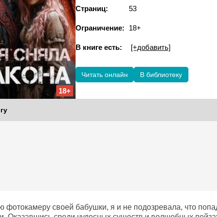
Страниц:
53
Ограничение:
18+
В книге есть:
[+добавить]
Читать онлайн
В библиотеку
18+
гу
ю фотокамеру своей бабушки, я и не подозревала, что попа
и. Оказавшись среди чудесных существ и волшебных пейзаж