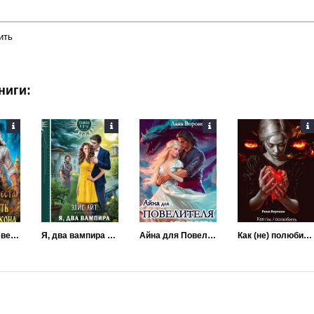
ить
ниги:
Униженная невеста. Как выжить в замке Дракона
Я, два вампира и дракон
Айна для Повелителя Дракона (Истинная для Повелителя Дракона)
Как (не) полюбить дракона