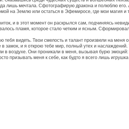
гда лишь мечтала. Сфотографирую дракона и полюблю его. 
омой на Землю или остаться в Эфемиросе, где мои магия и 
виток, и в этот момент он раскрылся сам, подчиняясь неви
валось пламя, которое стало четким и ясным. Сформирова
ю тебя видеть. Твои смелость и талант произвели на меня 
 в замок, и я открою тебе мир, полный утех и наслаждений
 в воздухе. Они проникали в меня, вызывая бурю эмоций: о
осто призывать меня к себе, как будто я всего лишь игрушк