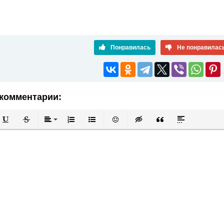
Понравилась
Не понравилас
комментарии:
й
в
Подчеркнутый
Зачеркнутый
Выравнивание
Нумерованный список
Маркированный список
Вставить смайлик
Вставка скрытого текста
Вставка цитаты
Вставка спой