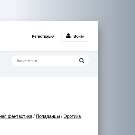
Регистрация
Войти
ная фантастика
/
Попаданцы
/
Эротика