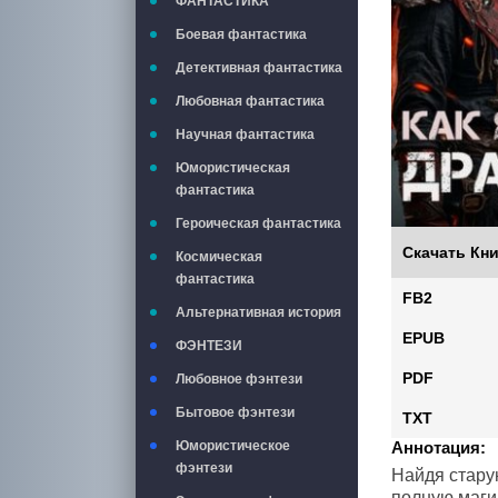
ФАНТАСТИКА
Боевая фантастика
Детективная фантастика
Любовная фантастика
Научная фантастика
Юмористическая
фантастика
Героическая фантастика
Скачать Кни
Космическая
фантастика
FB2
Альтернативная история
EPUB
ФЭНТЕЗИ
PDF
Любовное фэнтези
Бытовое фэнтези
TXT
Юмористическое
Аннотация:
фэнтези
Найдя стару
полную маги