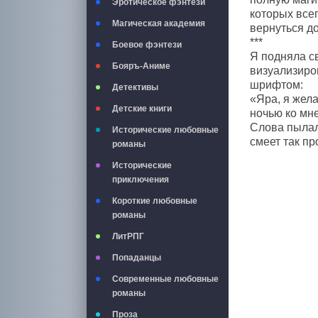
Эротическое фэнтези
которых все
Магическая академия
вернуться д
***
Боевое фэнтези
Я подняла с
Бояръ-Аниме
визуализиро
шрифтом:
Детективы
«Яра, я жела
Детские книги
ночью ко мне
Слова пылали
Исторические любовные
смеет так пр
романы
Исторические
приключения
Короткие любовные
романы
ЛитРПГ
Попаданцы
Современные любовные
романы
Проза