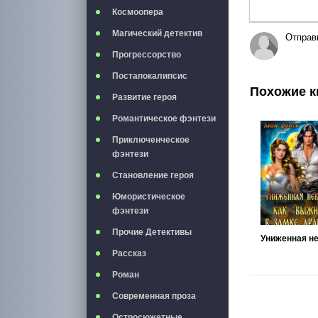
Космоопера
Магический детектив
Отправ
Прогрессорство
Постапокалипсис
Похожие к
Развитие героя
Романтическое фэнтези
Приключенческое
фэнтези
Становление героя
Юмористическое
фэнтези
Прочие Детективы
Рассказ
Роман
Современная проза
Остросюжетные