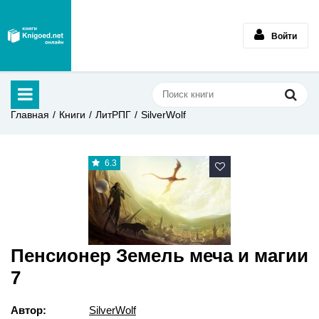
Войти
Главная
Книги
ЛитРПГ
SilverWolf
6.3
Пенсионер Земель меча и магии
7
Автор:
SilverWolf