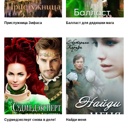
Прислужница Зифаса
Балласт для дядюшки мага
Судмедэксперт снова в деле!
Найди меня