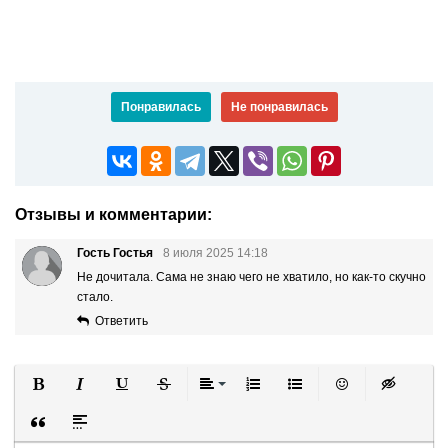
Понравилась
Не понравилась
Отзывы и комментарии:
Гость Гостья
8 июля 2025 14:18
Не дочитала. Сама не знаю чего не хватило, но как-то скучно
стало.
Ответить
Полужирный
Курсив
Подчеркнутый
Зачеркнутый
Выравнивание
Нумерованный список
Маркированный список
Вставить смайли
Вставка ск