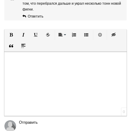
том, что перебрался дальше и украл несколько тонн новой
фигни.
Ответить
Полужирный
Курсив
Подчеркнутый
Зачеркнутый
Выравнивание
Нумерованный список
Маркированный список
Вставить смайли
Вставка ск
Вставка цитаты
Вставка спойлера
0
Отправить