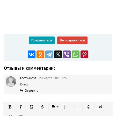
Понравилась
Не понравилась
Отзывы и комментарии:
Гость Роза
28 марта 2025 12:25
Класс
Ответить
Полужирный
Курсив
Подчеркнутый
Зачеркнутый
Выравнивание
Нумерованный список
Маркированный список
Вставить смайли
Вставка ск