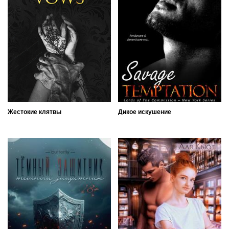
Жестокие клятвы
Дикое искушение