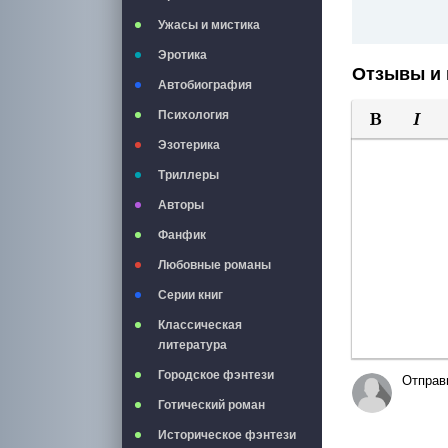
Ужасы и мистика
Эротика
Отзывы и 
Автобиография
Психология
Полужирны
Курси
Эзотерика
Триллеры
Авторы
Фанфик
Любовные романы
Серии книг
Классическая
литература
Городское фэнтези
Отправ
Готический роман
Историческое фэнтези