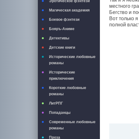
Эротическое фэнтези
местного гр
Магическая академия
Бегство и п
Вот только я
Боевое фэнтези
полной власт
Бояръ-Аниме
Детективы
Детские книги
Исторические любовные
романы
Исторические
приключения
Короткие любовные
романы
ЛитРПГ
Попаданцы
Современные любовные
романы
Проза