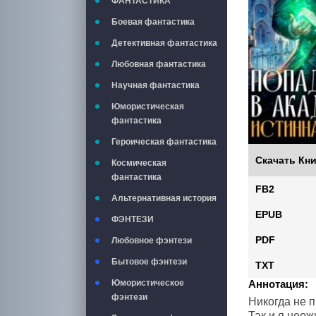
ФАНТАСТИКА
Боевая фантастика
Детективная фантастика
Любовная фантастика
Научная фантастика
Юмористическая
фантастика
Героическая фантастика
Скачать Кни
Космическая
фантастика
FB2
Альтернативная история
EPUB
ФЭНТЕЗИ
PDF
Любовное фэнтези
Бытовое фэнтези
TXT
Юмористическое
Аннотация:
фэнтези
Никогда не п
Так и я неож