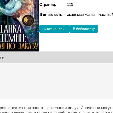
Страниц:
119
В книге есть:
академия магии, властны
Читать онлайн
В библиотеку
гу
роизносите свои заветные желания вслух. Иначе они могут 
иданно оказалась в новом для себя мире, в чужом теле и в