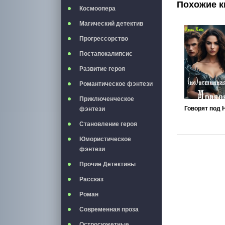
Похожие к
Космоопера
Магический детектив
Прогрессорство
Постапокалипсис
Развитие героя
Романтическое фэнтези
Приключенческое
фэнтези
Становление героя
Юмористическое
фэнтези
Прочие Детективы
Рассказ
Роман
Современная проза
Остросюжетные