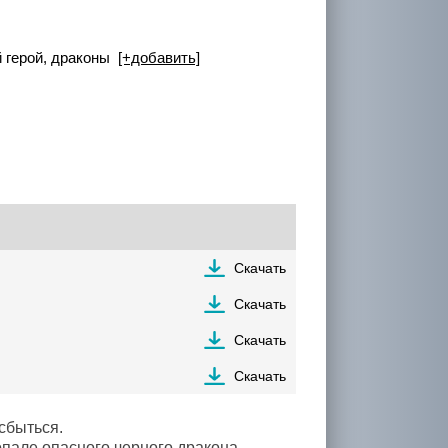
й герой, драконы
[+добавить]
Скачать
Скачать
Скачать
Скачать
сбыться.
 опале опасного черного дракона —