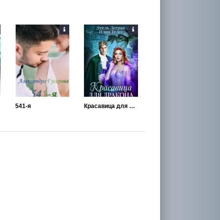
541-я
Красавица для дракона