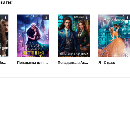
ниги:
Говорят под Новый год... (не) Истинная для дракона
Попаданка для дракона. Истинная не кусается
Попаданка в Академии. Истинная для дракона
Я - Страж