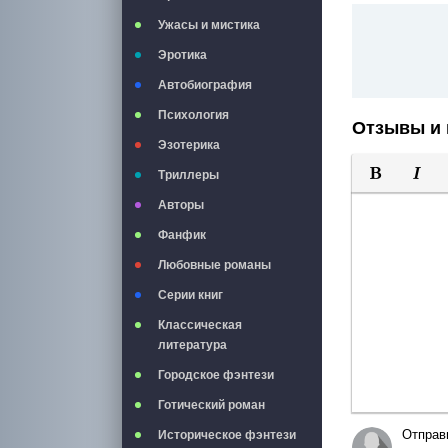
Ужасы и мистика
Эротика
Автобиография
Психология
Отзывы и 
Эзотерика
Триллеры
Полужирны
Курси
Авторы
Фанфик
Любовные романы
Серии книг
Классическая
литература
Городское фэнтези
Готический роман
Отправ
Историческое фэнтези