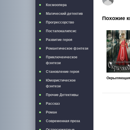
Космоопера
Магический детектив
Похожие к
Прогрессорство
Постапокалипсис
Развитие героя
Романтическое фэнтези
Приключенческое
фэнтези
Становление героя
Окрыляющая
Юмористическое
фэнтези
Прочие Детективы
Рассказ
Роман
Современная проза
Остросюжетные