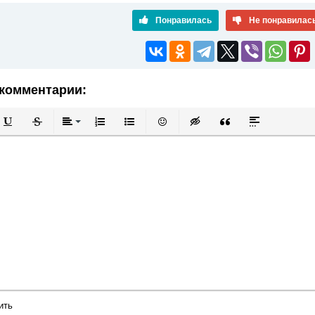
Понравилась
Не понравилас
комментарии:
й
в
Подчеркнутый
Зачеркнутый
Выравнивание
Нумерованный список
Маркированный список
Вставить смайлик
Вставка скрытого текста
Вставка цитаты
Вставка спой
ить