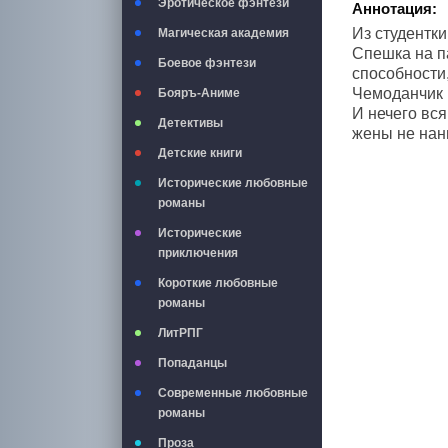
Эротическое фэнтези
Аннотация:
Из студентки
Магическая академия
Спешка на п
Боевое фэнтези
способности,
Чемоданчик 
Бояръ-Аниме
И нечего вс
Детективы
жены не нан
Детские книги
Исторические любовные
романы
Исторические
приключения
Короткие любовные
романы
ЛитРПГ
Попаданцы
Современные любовные
романы
Проза