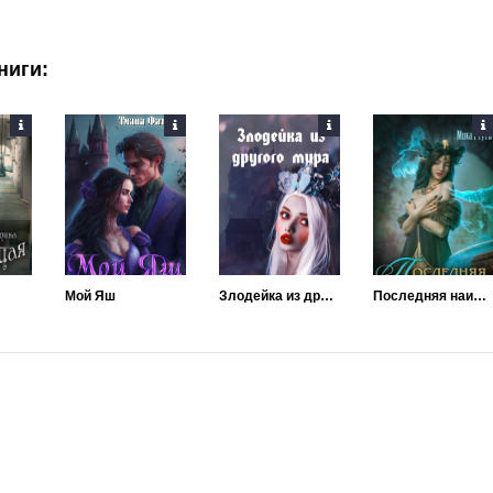
ниги:
Мой Яш
Злодейка из другого мира
Последняя наира проклятого королевства