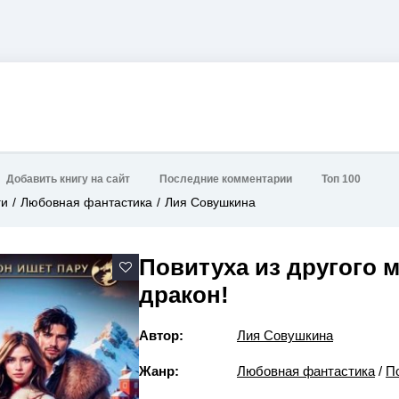
Добавить книгу на сайт
Последние комментарии
Топ 100
ги
Любовная фантастика
Лия Совушкина
Повитуха из другого ми
дракон!
Автор:
Лия Совушкина
Жанр:
Любовная фантастика
/
П