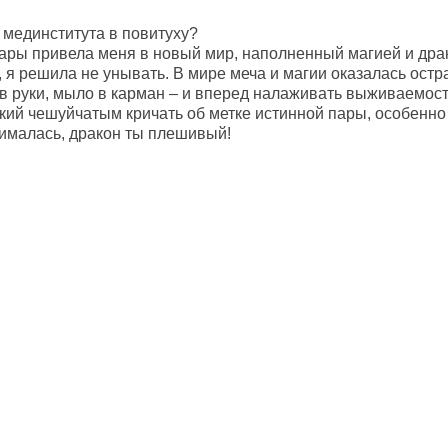
 мединститута в повитуху?
ары привела меня в новый мир, наполненный магией и драк
 я решила не унывать. В мире меча и магии оказалась остр
в руки, мыло в карман – и вперед налаживать выживаемост
який чешуйчатым кричать об метке истинной пары, особенно
ималась, дракон ты плешивый!