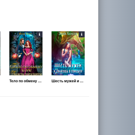
Тело по обмену или дважды попаданцы
Шесть мужей и дракоша в придачу