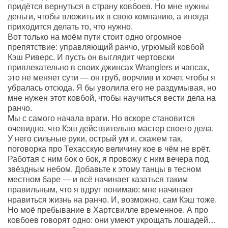
придётся вернуться в страну ковбоев. Но мне нужны
деньги, чтобы вложить их в свою компанию, а иногда
приходится делать то, что нужно.
Вот только на моём пути стоит одно огромное
препятствие: управляющий ранчо, угрюмый ковбой
Кэш Риверс. И пусть он выглядит чертовски
привлекательно в своих джинсах Wranglers и чапсах,
это не меняет сути — он груб, ворчлив и хочет, чтобы я
убралась отсюда. Я бы уволила его не раздумывая, но
мне нужен этот ковбой, чтобы научиться вести дела на
ранчо.
Мы с самого начала враги. Но вскоре становится
очевидно, что Кэш действительно мастер своего дела.
У него сильные руки, острый ум и, скажем так,
поговорка про Техасскую величину кое в чём не врёт.
Работая с ним бок о бок, я провожу с ним вечера под
звёздным небом. Добавьте к этому танцы в тесном
местном баре — и всё начинает казаться таким
правильным, что я вдруг понимаю: мне начинает
нравиться жизнь на ранчо. И, возможно, сам Кэш тоже.
Но моё пребывание в Хартсвилле временное. А про
ковбоев говорят одно: они умеют укрощать лошадей…