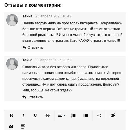
Отзывы и комментарии:
Тайна
25 апреля 2025 10:42
Нашла вторую книгу на просторах интернета. Понравилась
больше чем первая. Всё тот же грамотный текст, что стало
большой редкостью!!! И много мыслей и чувств, что в первой
книге заменяется страстью. Зато КАКАЯ страсть в конце!!!!
Ответить
Тайна
22 апреля 2025 23:52
Сначала читала без особого интереса. Привлекало
наименьшее количество ошибок-опечаток-описок. Интерес
проснулся в самом-самом конце, буквально, на последней
странице... Ну, и вот, снова ждать продолжения. Долго ли?
Или, вообще, не стоит ждать?
Ответить
Полужирный
Курсив
Подчеркнутый
Зачеркнутый
Выравнивание
Нумерованный список
Маркированный список
Вставить смайли
Вставка ск