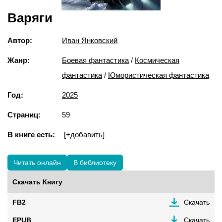
Варяги
Автор:
Иван Янковский
Жанр:
Боевая фантастика
/
Космическая
фантастика
/
Юмористическая фантастика
Год:
2025
Страниц:
59
В книге есть:
[+добавить]
Читать онлайн
В библиотеку
Скачать Книгу
FB2
Скачать
EPUB
Скачать