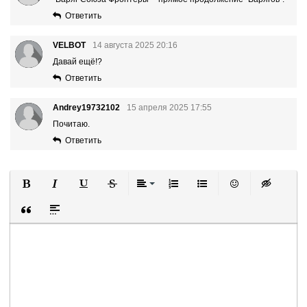
Ответить
VELBOT
14 августа 2025 20:16
Давай ещё!?
Ответить
Andrey19732102
15 апреля 2025 17:55
Почитаю.
Ответить
Полужирный
Курсив
Подчеркнутый
Зачеркнутый
Выравнивание
Нумерованный список
Маркированный список
Вставить смайли
Вставка ск
Вставка цитаты
Вставка спойлера