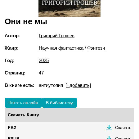
Они не мы
Автор:
Григорий Грошев
Жанр:
Научная фантастика
/
Фэнтези
Год:
2025
Страниц:
47
В книге есть:
антиутопия
[+добавить]
Читать онлайн
В библиотеку
Скачать Книгу
FB2
Скачать
EPUB
Скачать