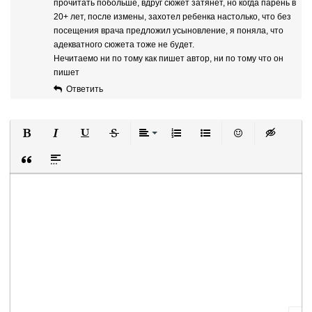
прочитать побольше, вдруг сюжет затянет, но когда парень в
20+ лет, после измены, захотел ребенка настолько, что без
посещения врача предложил усыновление, я поняла, что
адекватного сюжета тоже не будет.
Нечитаемо ни по тому как пишет автор, ни по тому что он
пишет
Ответить
Полужирный
Курсив
Подчеркнутый
Зачеркнутый
Выравнивание
Нумерованный список
Маркированный список
Вставить смайли
Вставка ск
Вставка цитаты
Вставка спойлера