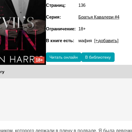
Страниц:
136
Серия:
Братья Кавалери #4
Ограничение:
18+
В книге есть:
мафия
[+добавить]
Читать онлайн
В библиотеку
18+
гу
иком, которого держали в плену в подвале. Я была девочко