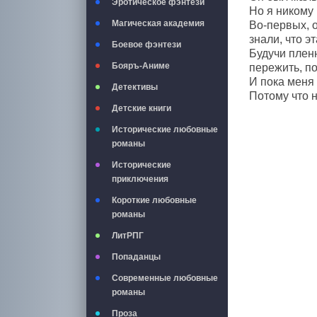
Эротическое фэнтези
Но я никому
Магическая академия
Во-первых, о
знали, что э
Боевое фэнтези
Будучи плен
Бояръ-Аниме
пережить, по
И пока меня 
Детективы
Потому что 
Детские книги
Исторические любовные
романы
Исторические
приключения
Короткие любовные
романы
ЛитРПГ
Попаданцы
Современные любовные
романы
Проза