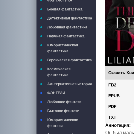
ФАНТАСТИКА
Боевая фантастика
Детективная фантастика
Любовная фантастика
Научная фантастика
Юмористическая
фантастика
Героическая фантастика
Космическая
Скачать Кни
фантастика
Альтернативная история
FB2
ФЭНТЕЗИ
EPUB
Любовное фэнтези
PDF
Бытовое фэнтези
TXT
Юмористическое
Аннотация:
фэнтези
Он был мальч