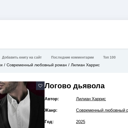
Добавить книгу на сайт
Последние комментарии
Топ 100
ги
Современный любовный роман
Лилиан Харрис
Логово дьявола
Автор:
Лилиан Харрис
Жанр:
Современный любовный 
Год:
2025