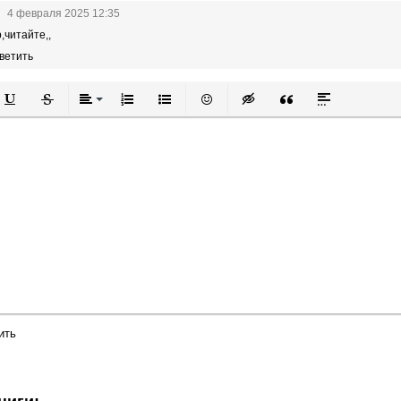
4 февраля 2025 12:35
,читайте,,
ветить
й
в
Подчеркнутый
Зачеркнутый
Выравнивание
Нумерованный список
Маркированный список
Вставить смайлик
Вставка скрытого текста
Вставка цитаты
Вставка спой
ить