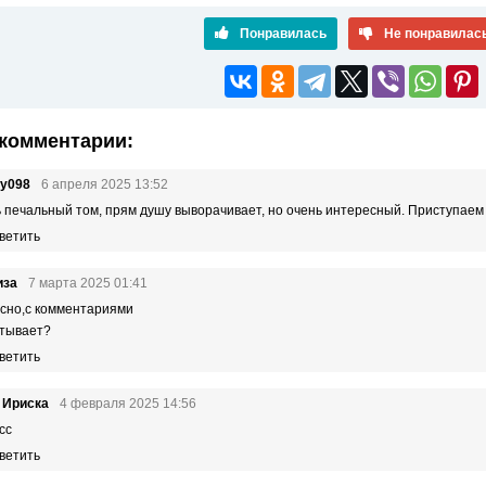
Понравилась
Не понравилас
комментарии:
ty098
6 апреля 2025 13:52
 печальный том, прям душу выворачивает, но очень интересный. Приступаем
ветить
иза
7 марта 2025 01:41
сно,с комментариями
тывает?
ветить
 Ириска
4 февраля 2025 14:56
сс
ветить