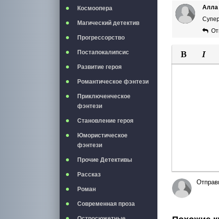
Алла
Космоопера
Супер
Магический детектив
От
Прогрессорство
Постапокалипсис
Полужирны
Курси
Развитие героя
Романтическое фэнтези
Приключенческое
фэнтези
Становление героя
Юмористическое
фэнтези
Прочие Детективы
Рассказ
Отправ
Роман
Современная проза
Остросюжетные