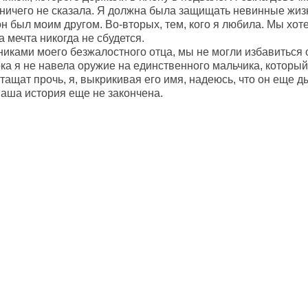
 ничего не сказала. Я должна была защищать невинные жиз
н был моим другом. Во-вторых, тем, кого я любила. Мы хот
та мечта никогда не сбудется.
никами моего безжалостного отца, мы не могли избавиться 
ка я не навела оружие на единственного мальчика, который
тащат прочь, я, выкрикивая его имя, надеюсь, что он еще д
наша история еще не закончена.