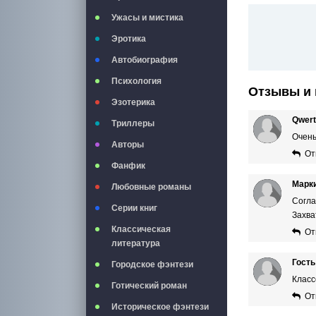
Ужасы и мистика
Эротика
Автобиография
Психология
Отзывы и 
Эзотерика
Qwer
Триллеры
Очень
Авторы
От
Фанфик
Марк
Любовные романы
Согла
Серии книг
Захва
Классическая
От
литература
Гость
Городское фэнтези
Класс
Готический роман
От
Историческое фэнтези