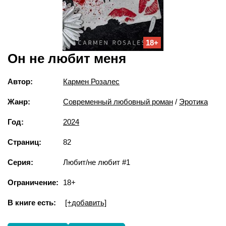
18+
Он не любит меня
Автор:
Кармен Розалес
Жанр:
Современный любовный роман
/
Эротика
Год:
2024
Страниц:
82
Серия:
Любит/не любит #1
Ограничение:
18+
В книге есть:
[+добавить]