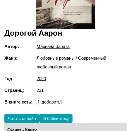
Дорогой Аарон
Автор:
Мариана Запата
Жанр:
Любовные романы
/
Современный
любовный роман
Год:
2020
Страниц:
231
В книге есть:
[+добавить]
Читать онлайн
В библиотеку
Скачать Книгу