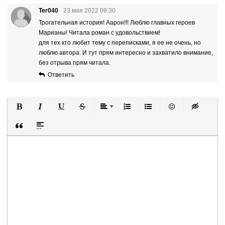
Ter040
23 мая 2022 09:30
Трогательная история! Аарон!!! Люблю главных героев
Марианы! Читала роман с удовольствием!
для тех кто любит тему с переписками, я ее не очень, но
люблю автора. И тут прям интересно и захватило внимание,
без отрыва прям читала.
Ответить
Полужирный
Курсив
Подчеркнутый
Зачеркнутый
Выравнивание
Нумерованный список
Маркированный список
Вставить смайли
Вставка ск
Вставка цитаты
Вставка спойлера