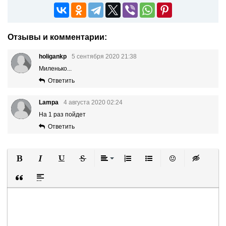
Отзывы и комментарии:
holigankp
5 сентября 2020 21:38
Миленько...
Ответить
Lampa
4 августа 2020 02:24
На 1 раз пойдет
Ответить
Полужирный
Курсив
Подчеркнутый
Зачеркнутый
Выравнивание
Нумерованный список
Маркированный список
Вставить смайли
Вставка ск
Вставка цитаты
Вставка спойлера