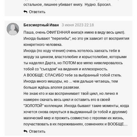
остальное, лишнее убивает книгу. Нудно. Бросил.
Ответить
Безсмертный Иван
3 июня 2023 22:18
Паша, очень ОФИГЕННАЯ книга(я имею в виду весь цикл).
Иногда бывают "перегибы", но это уж зависит от восприятия
конкретного человека.
Иногда (по ходу чтения) очень хотелось заехать тебе в
морду за цинизм, властолюбие и корыстолюбие, которыми
ты наделял Дарта, но ПОТОМ все мягко нивелировалось
тобой со "съездом" на видения и иллюзорность.
А ВООБЩЕ: СПАСИБО тебе за выбранный тобой стиль.
Иногда много мишуры, но ... чем дальше читаешь, тем
больше ждёшь апогея развязки.
Не знаю кто и как воспринимает твой цикл, но лично я
намерен скачать весь цикл и оставить его в своей
"ЗОЛОТОЙ" коллекции. Иногда бывают такие моменты, когда
хочется снова окунуться в выдуманный (и тобой и другими)
магический мир и прожить совместно с героями их жизнь,
поучаствовать в их переживаниях, сомнениях и ВООБЩЕ....
Ответить