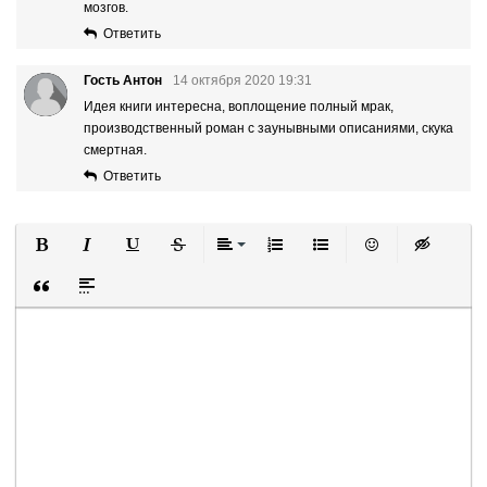
мозгов.
Ответить
Гость Антон
14 октября 2020 19:31
Идея книги интересна, воплощение полный мрак,
производственный роман с заунывными описаниями, скука
смертная.
Ответить
Полужирный
Курсив
Подчеркнутый
Зачеркнутый
Выравнивание
Нумерованный список
Маркированный список
Вставить смайли
Вставка ск
Вставка цитаты
Вставка спойлера