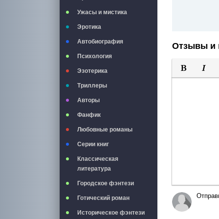
Ужасы и мистика
Эротика
Автобиография
Отзывы и 
Психология
Эзотерика
Полужирны
Курси
Триллеры
Авторы
Фанфик
Любовные романы
Серии книг
Классическая
литература
Городское фэнтези
Отправ
Готический роман
Историческое фэнтези