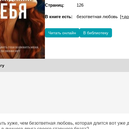
Страниц:
126
В книге есть:
безответная любовь
[+до
Читать онлайн
В библиотеку
гу
ть хуже, чем безответная любовь, которая длится вот уже д
 в лучшего друга своего старшего брата?