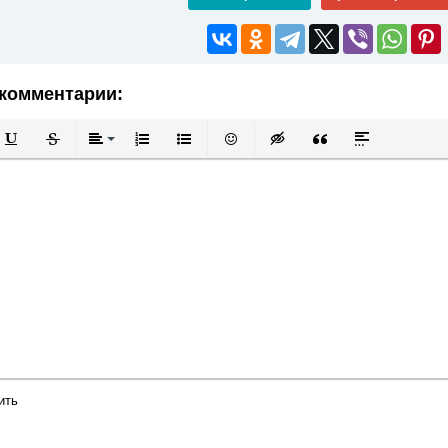
комментарии:
й
в
Подчеркнутый
Зачеркнутый
Выравнивание
Нумерованный список
Маркированный список
Вставить смайлик
Вставка скрытого текста
Вставка цитаты
Вставка спой
ить