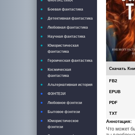
ФАНТАСТИКА
Боевая фантастика
Детективная фантастика
Любовная фантастика
Научная фантастика
Юмористическая
фантастика
Героическая фантастика
Скачать Кни
Космическая
фантастика
FB2
Альтернативная история
EPUB
ФЭНТЕЗИ
PDF
Любовное фэнтези
Бытовое фэнтези
TXT
Юмористическое
Аннотация:
фэнтези
Что может бы
ты влюблена