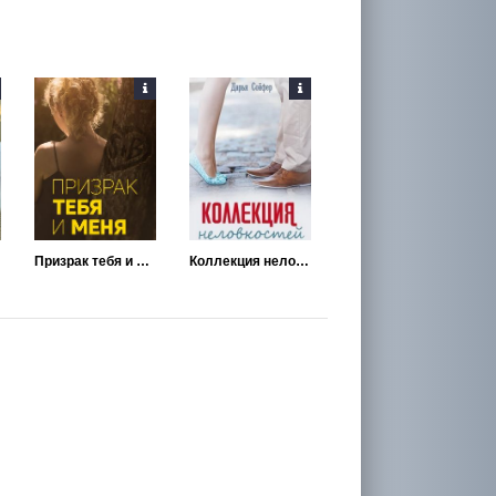
Призрак тебя и меня
Коллекция неловкостей