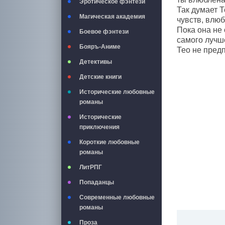
Эротическое фэнтези
Так думает Т
Магическая академия
чувств, влю
Пока она не 
Боевое фэнтези
самого лучше
Бояръ-Аниме
Тео не предп
Детективы
Детские книги
Исторические любовные
романы
Исторические
приключения
Короткие любовные
романы
ЛитРПГ
Попаданцы
Современные любовные
романы
Проза