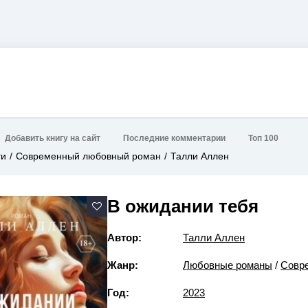
Добавить книгу на сайт
Последние комментарии
Топ 100
ги
Современный любовный роман
Талли Аллен
В ожидании тебя
Автор:
Талли Аллен
Жанр:
Любовные романы
/
Совр
Год:
2023