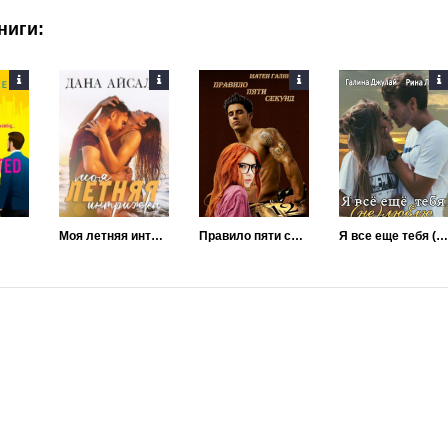
ниги:
Моя летняя интрижка
Правило пяти секунд
Я все еще тебя (не)люблю