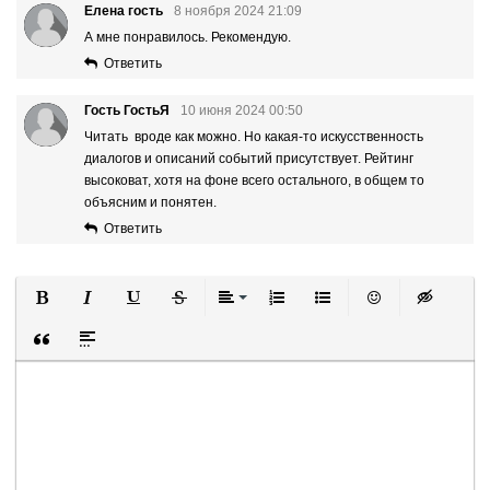
Елена гость
8 ноября 2024 21:09
А мне понравилось. Рекомендую.
Ответить
Гость ГостьЯ
10 июня 2024 00:50
Читать вроде как можно. Но какая-то искусственность
диалогов и описаний событий присутствует. Рейтинг
высоковат, хотя на фоне всего остального, в общем то
объясним и понятен.
Ответить
Полужирный
Курсив
Подчеркнутый
Зачеркнутый
Выравнивание
Нумерованный список
Маркированный список
Вставить смайли
Вставка ск
Вставка цитаты
Вставка спойлера