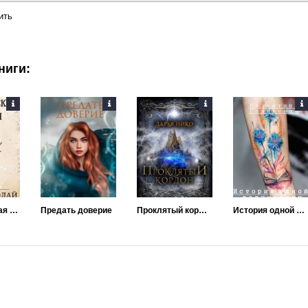
ить
ниги:
Алатарианская Империя
Предать доверие
Проклятый кордон
История одной татуировки