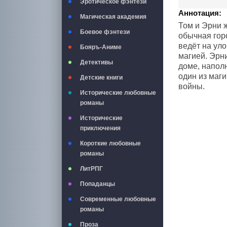
Эротическое фэнтези
Аннотация:
Магическая академия
Том и Эрни 
Боевое фэнтези
обычная горо
ведёт на уло
Бояръ-Аниме
магией. Эрни
Детективы
доме, напол
один из маги
Детские книги
войны.
Исторические любовные
романы
Исторические
приключения
Короткие любовные
романы
ЛитРПГ
Попаданцы
Современные любовные
романы
Проза