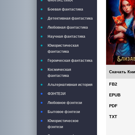
ФАНТАСТИКА
Боевая фантастика
Детективная фантастика
Любовная фантастика
Научная фантастика
Юмористическая
фантастика
Героическая фантастика
Космическая
Скачать Кни
фантастика
FB2
Альтернативная история
ФЭНТЕЗИ
EPUB
Любовное фэнтези
PDF
Бытовое фэнтези
TXT
Юмористическое
фэнтези