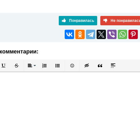
Понравилась
Не понравилас
комментарии:
й
в
Подчеркнутый
Зачеркнутый
Выравнивание
Нумерованный список
Маркированный список
Вставить смайлик
Вставка скрытого текста
Вставка цитаты
Вставка спой