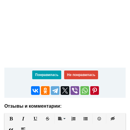
Понравилась
Не понравилась
Отзывы и комментарии:
Полужирный
Курсив
Подчеркнутый
Зачеркнутый
Выравнивание
Нумерованный список
Маркированный список
Вставить смайли
Вставка ск