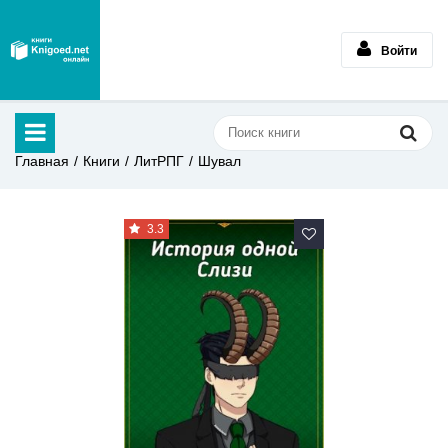
Войти
Главная
Книги
ЛитРПГ
Шувал
3.3