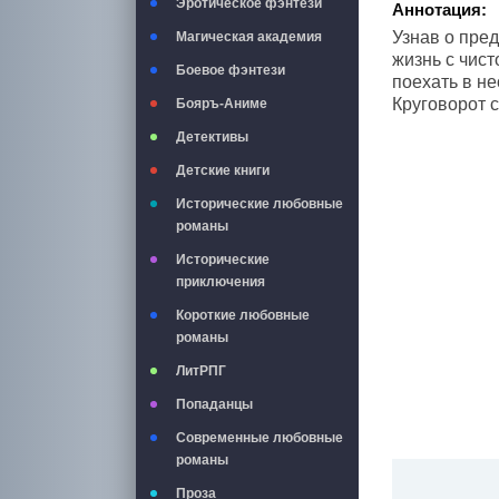
Эротическое фэнтези
Аннотация:
Узнав о пре
Магическая академия
жизнь с чист
Боевое фэнтези
поехать в н
Круговорот с
Бояръ-Аниме
Детективы
Детские книги
Исторические любовные
романы
Исторические
приключения
Короткие любовные
романы
ЛитРПГ
Попаданцы
Современные любовные
романы
Проза