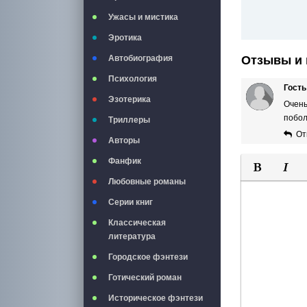
Ужасы и мистика
Эротика
Отзывы и 
Автобиография
Психология
Гость
Эзотерика
Очень
побол
Триллеры
От
Авторы
Фанфик
Любовные романы
Полужирны
Курси
Серии книг
Классическая
литература
Городское фэнтези
Готический роман
Историческое фэнтези