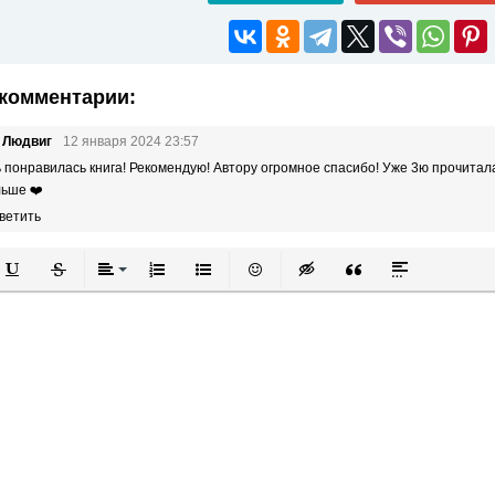
комментарии:
 Людвиг
12 января 2024 23:57
 понравилась книга! Рекомендую! Автору огромное спасибо! Уже 3ю прочитал
ьше ❤️
ветить
й
в
Подчеркнутый
Зачеркнутый
Выравнивание
Нумерованный список
Маркированный список
Вставить смайлик
Вставка скрытого текста
Вставка цитаты
Вставка спой