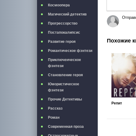
Космоопера
Магический детектив
Отправ
Прогрессорство
Постапокалипсис
Похожие к
Развитие героя
Романтическое фэнтези
Приключенческое
фэнтези
Становление героя
Юмористическое
фэнтези
Прочие Детективы
Репит
Рассказ
Роман
Современная проза
Остросюжетные