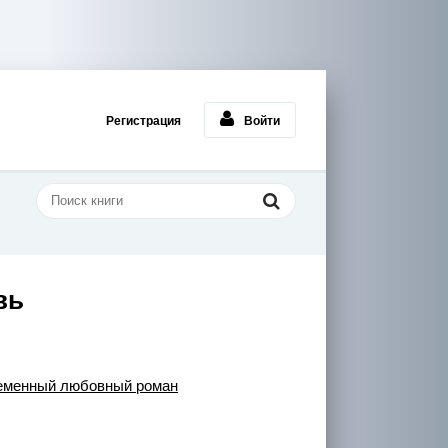
Регистрация
Войти
вь
еменный любовный роман