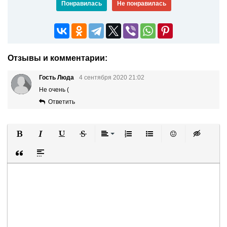
Понравилась
Не понравилась
Отзывы и комментарии:
Гость Люда
4 сентября 2020 21:02
Не очень (
Ответить
Полужирный
Курсив
Подчеркнутый
Зачеркнутый
Выравнивание
Нумерованный список
Маркированный список
Вставить смайли
Вставка ск
Вставка цитаты
Вставка спойлера