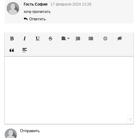
Гость София
17 февраля 2024 13:26
хочу прочитать
Ответить
Полужирный
Курсив
Подчеркнутый
Зачеркнутый
Выравнивание
Нумерованный список
Маркированный список
Вставить смайли
Вставка ск
Вставка цитаты
Вставка спойлера
0
Отправить