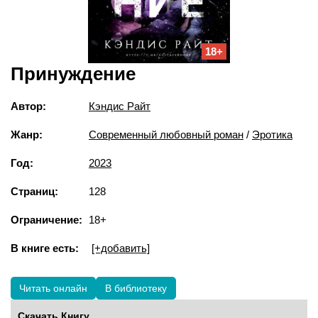
18+
Принуждение
Автор:
Кэндис Райт
Жанр:
Современный любовный роман
/
Эротика
Год:
2023
Страниц:
128
Ограничение:
18+
В книге есть:
[+добавить]
Читать онлайн
В библиотеку
Скачать Книгу