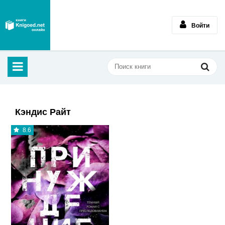
Войти
Кэндис Райт
8.6