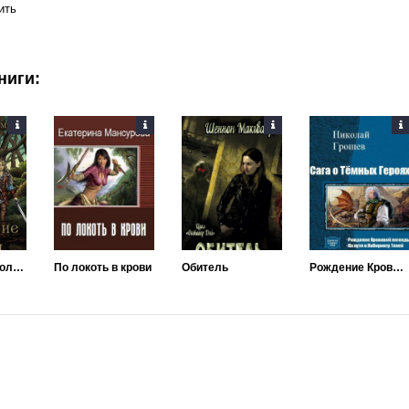
ить
ниги:
Проклятие тролля
По локоть в крови
Обитель
Рождение Кровавой легенды