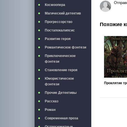
Отправ
Космоопера
Магический детектив
Прогрессорство
Похожие к
Постапокалипсис
Развитие героя
Романтическое фэнтези
Приключенческое
фэнтези
Становление героя
Юмористическое
фэнтези
Прочие Детективы
Рассказ
Роман
Современная проза
Остросюжетные