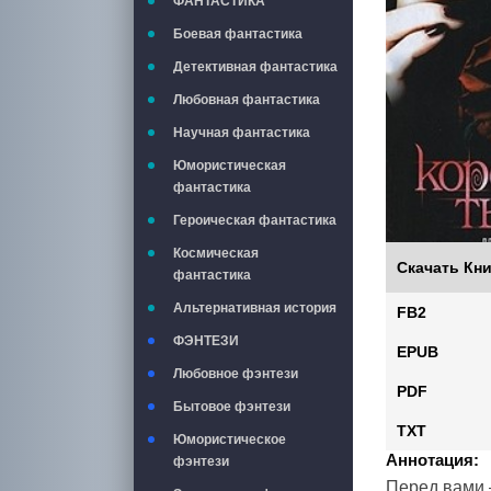
ФАНТАСТИКА
Боевая фантастика
Детективная фантастика
Любовная фантастика
Научная фантастика
Юмористическая
фантастика
Героическая фантастика
Космическая
Скачать Кни
фантастика
Альтернативная история
FB2
ФЭНТЕЗИ
EPUB
Любовное фэнтези
PDF
Бытовое фэнтези
TXT
Юмористическое
Аннотация:
фэнтези
Перед вами 