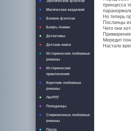
Эротическое фэнтези
принцесса т
Магическая академия
паранормаль
Но теперь п
Боевое фэнтези
Посланцы из
Бояръ-Аниме
Чего они хот
Примирения 
Детективы
Мередит пон
Детские книги
Настало вре
Исторические любовные
романы
Исторические
приключения
Короткие любовные
романы
ЛитРПГ
Попаданцы
Современные любовные
романы
Проза