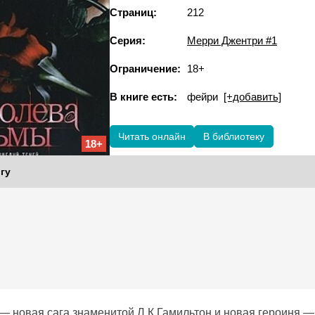
Страниц:
212
Серия:
Мерри Джентри #1
Ограничение:
18+
В книге есть:
фейри
[+добавить]
Читать онлайн
В библиотеку
18+
гу
— новая сага знаменитой Л.К.Гамильтон и новая героиня 