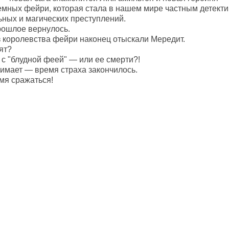
емных фейри, которая стала в нашем мире частным детект
ных и магических преступлений.
рошлое вернулось.
 королевства фейри наконец отыскали Мередит.
ят?
с "блудной феей" — или ее смерти?!
имает — время страха закончилось.
мя сражаться!