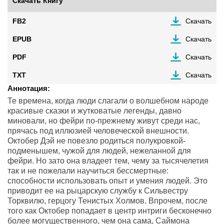
Скачать Книгу
FB2
Скачать
EPUB
Скачать
PDF
Скачать
TXT
Скачать
Аннотация:
Те времена, когда люди слагали о волшебном народе
красивые сказки и жутковатые легенды, давно
миновали, но фейри по-прежнему живут среди нас,
прячась под иллюзией человеческой внешности.
Октобер Дэй не повезло родиться полукровкой-
подменышем, чужой для людей, нежеланной для
фейри. Но зато она владеет тем, чему за тысячелетия
так и не пожелали научиться бессмертные:
способности использовать опыт и умения людей. Это
приводит ее на рыцарскую службу к Сильвестру
Торквилю, герцогу Тенистых Холмов. Впрочем, после
того как Октобер попадает в центр интриги бесконечно
более могущественного, чем она сама, Саймона