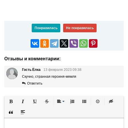
Понравилась
Не понравилась
Отзывы и комментарии:
Гость Ёлка
13 февраля 2023 09:38
Скучно, странная героиня-мямля
Ответить
Полужирный
Курсив
Подчеркнутый
Зачеркнутый
Выравнивание
Нумерованный список
Маркированный список
Вставить смайли
Вставка ск
Вставка цитаты
Вставка спойлера