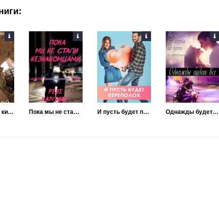
ниги:
Цветок среди кирпичей
Пока мы не стали незнакомцами
И пусть будет переполох
Однажды будет все