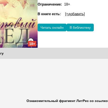
Ограничение:
18+
В книге есть:
[+добавить]
Читать онлайн
В библиотеку
18+
гу
Ознакомительный фрагмент ЛитРес со ссылкой