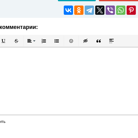
комментарии:
й
в
Подчеркнутый
Зачеркнутый
Выравнивание
Нумерованный список
Маркированный список
Вставить смайлик
Вставка скрытого текста
Вставка цитаты
Вставка спой
ить