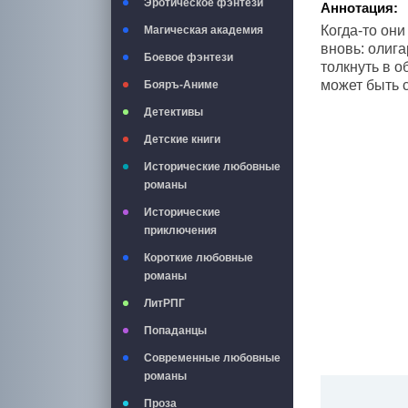
Эротическое фэнтези
Аннотация:
Когда-то они
Магическая академия
вновь: олиг
Боевое фэнтези
толкнуть в о
может быть
Бояръ-Аниме
Детективы
Детские книги
Исторические любовные
романы
Исторические
приключения
Короткие любовные
романы
ЛитРПГ
Попаданцы
Современные любовные
романы
Проза