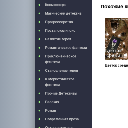
Космоопера
Похожие к
Магический детектив
Прогрессорство
Постапокалипсис
Развитие героя
Романтическое фэнтези
Приключенческое
фэнтези
Становление героя
Юмористическое
фэнтези
Прочие Детективы
Рассказ
Роман
Современная проза
Остросюжетные