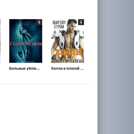
Больные ублюдки
Холли и плохой парень