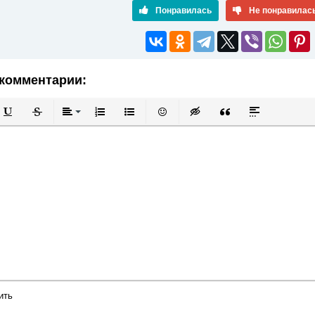
Понравилась
Не понравилас
комментарии:
й
в
Подчеркнутый
Зачеркнутый
Выравнивание
Нумерованный список
Маркированный список
Вставить смайлик
Вставка скрытого текста
Вставка цитаты
Вставка спой
ить