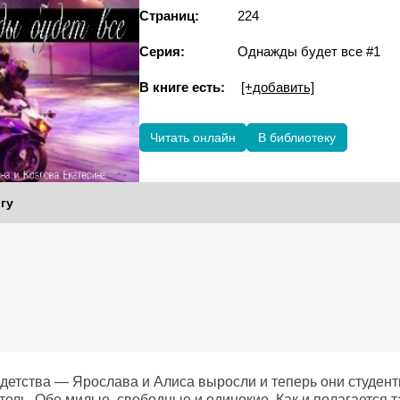
Страниц:
224
Серия:
Однажды будет все #1
В книге есть:
[+добавить]
Читать онлайн
В библиотеку
гу
 детства — Ярослава и Алиса выросли и теперь они студен
тель. Обе милые, свободные и одинокие. Как и полагается 