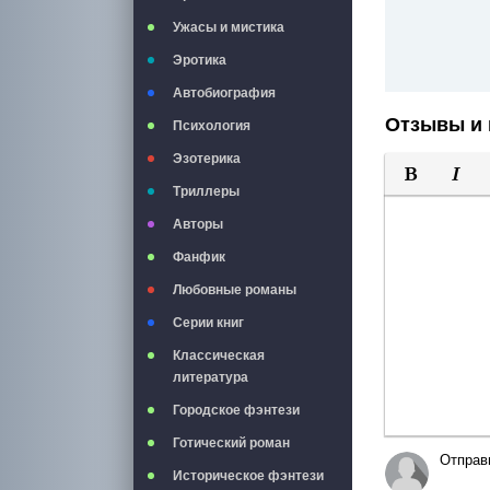
Ужасы и мистика
Эротика
Автобиография
Отзывы и 
Психология
Эзотерика
Триллеры
Полужирны
Курси
Авторы
Фанфик
Любовные романы
Серии книг
Классическая
литература
Городское фэнтези
Готический роман
Отправ
Историческое фэнтези