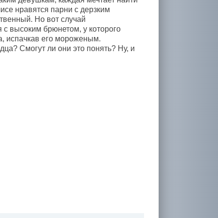
лисе нравятся парни с дерзким
твенный. Но вот случай
 с высоким брюнетом, у которого
а, испачкав его мороженым.
дца? Смогут ли они это понять? Ну, и