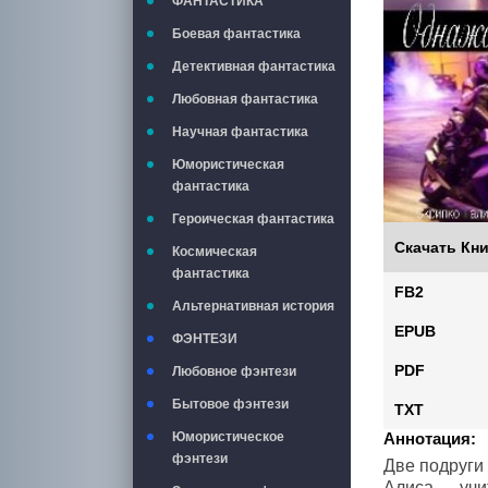
ФАНТАСТИКА
Боевая фантастика
Детективная фантастика
Любовная фантастика
Научная фантастика
Юмористическая
фантастика
Героическая фантастика
Скачать Кни
Космическая
фантастика
FB2
Альтернативная история
EPUB
ФЭНТЕЗИ
PDF
Любовное фэнтези
Бытовое фэнтези
TXT
Аннотация:
Юмористическое
фэнтези
Две подруги
Алиса — учи