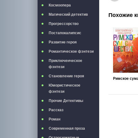
Космоопера
Похожие к
Магический детектив
Прогрессорство
Постапокалипсис
Развитие героя
Романтическое фэнтези
Приключенческое
фэнтези
Становление героя
Юмористическое
фэнтези
Прочие Детективы
Рассказ
Роман
Современная проза
Остросюжетные