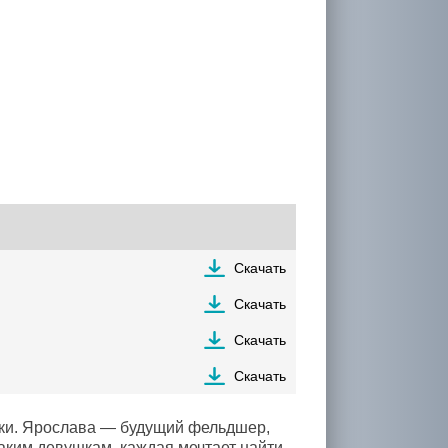
Скачать
Скачать
Скачать
Скачать
тки. Ярослава — будущий фельдшер,
таким девушкам, каждая мечтает найти