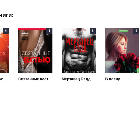
ниги:
Римское сумасшествие
Связанные честью
Мерзавец Бэдд
В плену