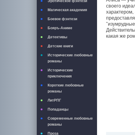
Эротическое фэнтези
своего идеал
Магическая академия
характером, 
предоставля
Боевое фэнтези
"изумрудные"
Бояръ-Аниме
Действительн
какая же ро
Детективы
Детские книги
Исторические любовные
романы
Исторические
приключения
Короткие любовные
романы
ЛитРПГ
Попаданцы
Современные любовные
романы
Проза