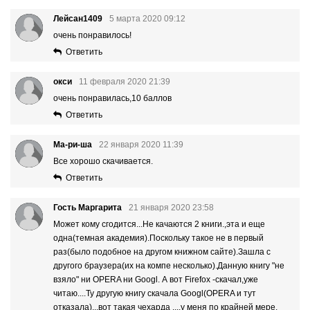
Лейсан1409
5 марта 2020 09:12
очень понравилось!
Ответить
окси
11 февраля 2020 21:39
очень понравилась,10 баллов
Ответить
Ма-ри-ша
22 января 2020 11:39
Все хорошо скачивается.
Ответить
Гость Маргарита
21 января 2020 23:58
Может кому сгодится...Не качаются 2 книги.,эта и еще
одна(темная академия).Поскольку такое не в первый
раз(было подобное на другом книжном сайте).Зашла с
другого браузера(их на компе несколько).Данную книгу "не
взяло" ни OPERA ни Googl. А вот Firefox -скачал,уже
читаю....Ту другую книгу скачала Googl(OPERA и тут
отказала)...вот такая чехарда ....у меня по крайней мере.