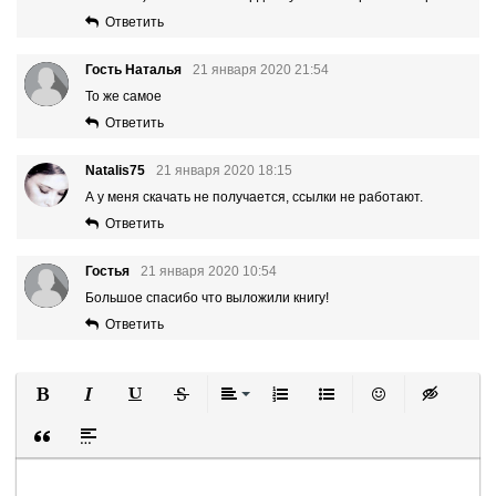
Ответить
Гость Наталья
21 января 2020 21:54
То же самое
Ответить
Natalis75
21 января 2020 18:15
А у меня скачать не получается, ссылки не работают.
Ответить
Гостья
21 января 2020 10:54
Большое спасибо что выложили книгу!
Ответить
Полужирный
Курсив
Подчеркнутый
Зачеркнутый
Выравнивание
Нумерованный список
Маркированный список
Вставить смайли
Вставка ск
Вставка цитаты
Вставка спойлера