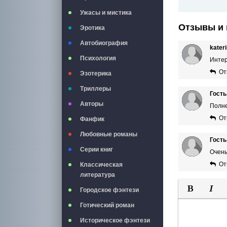
Ужасы и мистика
Отзывы и 
Эротика
Автобиография
kater
Психология
Интер
От
Эзотерика
Триллеры
Гость
Авторы
Полне
От
Фанфик
Любовные романы
Гость
Серии книг
Очень
От
Классическая
литература
Городское фэнтези
Полужирны
Курси
Готический роман
Историческое фэнтези