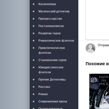
Космоопера
Магический детектив
Прогрессорство
Постапокалипсис
Развитие героя
Романтическое фэнтези
Отправ
Приключенческое
фэнтези
Становление героя
Похожие к
Юмористическое
фэнтези
Прочие Детективы
Рассказ
Роман
Современная проза
Остросюжетные