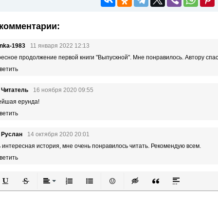
комментарии:
inka-1983
11 января 2022 12:13
есное продолжение первой книги "Выпускной". Мне понравилось. Автору спас
ветить
 Читатель
16 ноября 2020 09:55
йшая ерунда!
ветить
 Руслан
14 октября 2020 20:01
 интересная история, мне очень понравилось читать. Рекомендую всем.
ветить
й
в
Подчеркнутый
Зачеркнутый
Выравнивание
Нумерованный список
Маркированный список
Вставить смайлик
Вставка скрытого текста
Вставка цитаты
Вставка спой