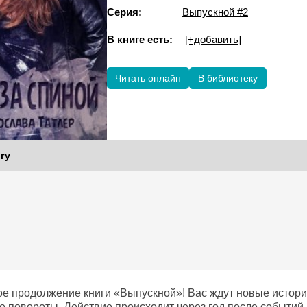
Серия:
Выпускной #2
В книге есть:
[+добавить]
Читать онлайн
В библиотеку
гу
е продолжение книги «Выпускной»! Вас ждут новые истори
 повороты. Действие происходит через год после событий