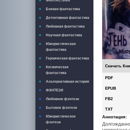
ФАНТАСТИКА
Боевая фантастика
Детективная фантастика
Любовная фантастика
Научная фантастика
Юмористическая
фантастика
Героическая фантастика
Скачать Кни
Космическая
фантастика
PDF
Альтернативная история
EPUB
ФЭНТЕЗИ
FB2
Любовное фэнтези
Бытовое фэнтези
TXT
Аннотация:
Юмористическое
фэнтези
Долгожданно
неожиданные