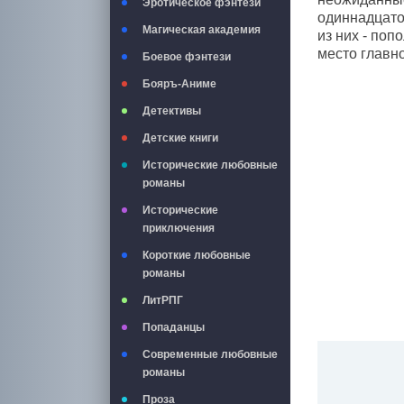
Эротическое фэнтези
одиннадцато
Магическая академия
из них - по
место главн
Боевое фэнтези
Бояръ-Аниме
Детективы
Детские книги
Исторические любовные
романы
Исторические
приключения
Короткие любовные
романы
ЛитРПГ
Попаданцы
Современные любовные
романы
Проза