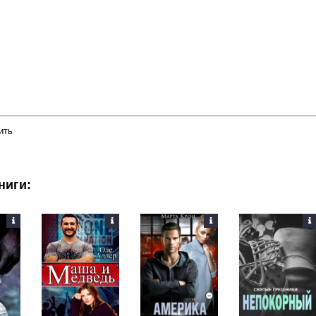
ить
ниги: