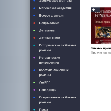
Эротическое фэнтези
Магическая академия
0
Боевое фэнтези
Бояръ-Аниме
Детективы
Детские книги
Исторические любовные
Темный прин
романы
Исторические
приключения
Короткие любовные
романы
ЛитРПГ
Попаданцы
Современные любовные
романы
Проза