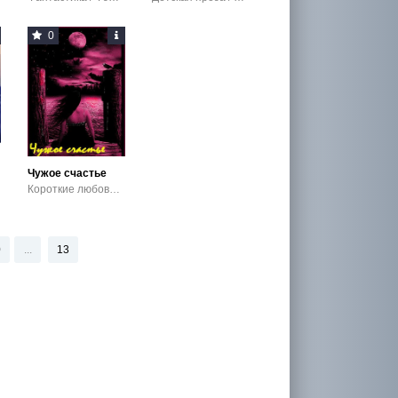
0
Чужое счастье
Короткие любовные романы / Современный любовный роман
0
...
13