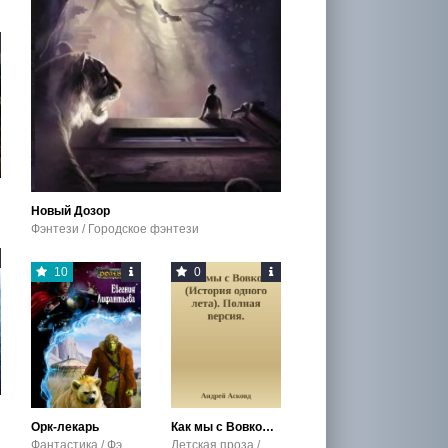
Новый Дозор
Фэнтези / Городское фэнтези
10
0
Орк-лекарь
Как мы с Вовкой . Полная версия.
Фантастика / Фэнтези
Детская проза / Юмористическая проза / Проза