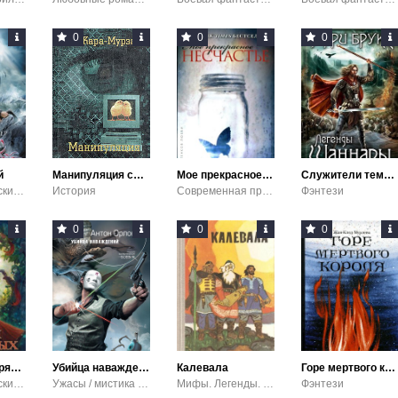
0
0
0
й
Манипуляция сознанием
Мое прекрасное несчастье
Служители темных сил
Фэнтези / Детские приключения
История
Современная проза / Современная зарубежная литература / Проза
Фэнтези
0
0
0
Земля Серебряных Яблок
Убийца наваждений
Калевала
Горе мертвого короля
Фэнтези / Детские приключения
Ужасы / мистика / Фэнтези
Мифы. Легенды. Эпос / Детские книги
Фэнтези