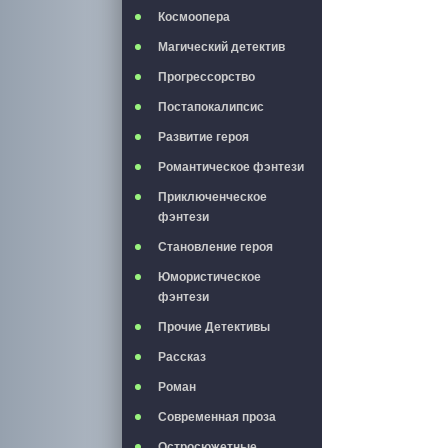
Космоопера
Магический детектив
Прогрессорство
Постапокалипсис
Развитие героя
Романтическое фэнтези
Приключенческое
фэнтези
Становление героя
Юмористическое
фэнтези
Прочие Детективы
Рассказ
Роман
Современная проза
Остросюжетные