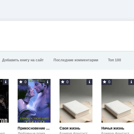
Добавить книгу на сайт
Последние комментарии
Топ 100
0
0
0
Прикосновение теней
Своя жизнь
Ничья жизнь
Детективы / Триллеры
Любовные романы / Любовная фантастика
Боевая фантастика
Боевая фантастика