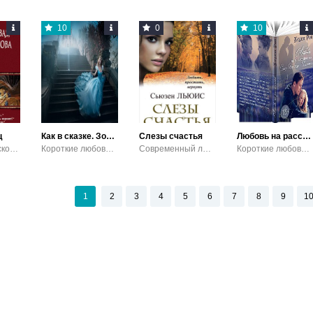
10
0
10
ц
Как в сказке. Золушка и Принц
Слезы счастья
Любовь на расстоянии или Санкт-Петербург - Хельсинки
Приключенческое фэнтези / Фэнтези
Короткие любовные романы / Современный любовный роман
Современный любовный роман
Короткие любовные романы / Современный любовный роман
1
2
3
4
5
6
7
8
9
1