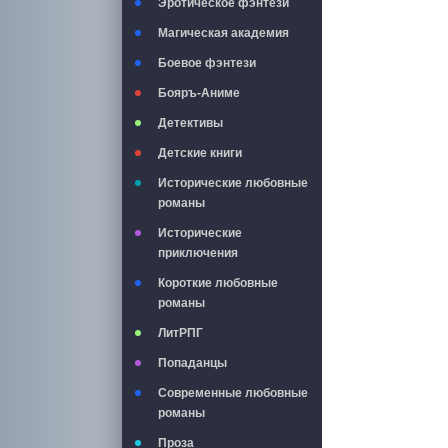
Эротическое фэнтези
Магическая академия
Боевое фэнтези
Бояръ-Аниме
Детективы
Детские книги
Исторические любовные
романы
Исторические
приключения
Короткие любовные
романы
ЛитРПГ
Попаданцы
Современные любовные
романы
Проза