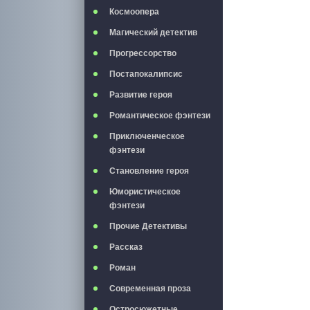
Космоопера
Магический детектив
Прогрессорство
Постапокалипсис
Развитие героя
Романтическое фэнтези
Приключенческое
фэнтези
Становление героя
Юмористическое
фэнтези
Прочие Детективы
Рассказ
Роман
Современная проза
Остросюжетные