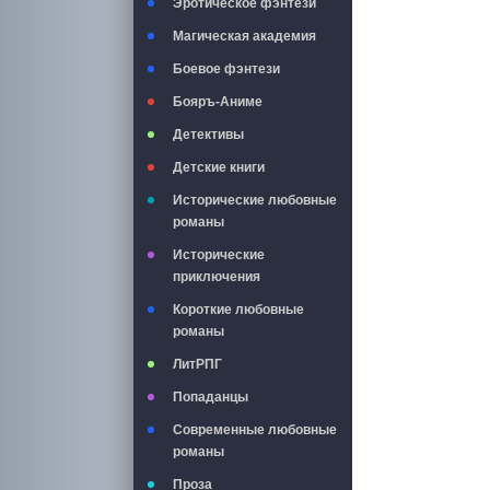
Эротическое фэнтези
Магическая академия
Боевое фэнтези
Бояръ-Аниме
Детективы
Детские книги
Исторические любовные
романы
Исторические
приключения
Короткие любовные
романы
ЛитРПГ
Попаданцы
Современные любовные
романы
Проза