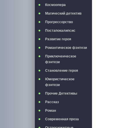
Космоопера
Магический детектив
Прогрессорство
Постапокалипсис
Развитие героя
Романтическое фэнтези
Приключенческое
фэнтези
Становление героя
Юмористическое
фэнтези
Прочие Детективы
Рассказ
Роман
Современная проза
Остросюжетные