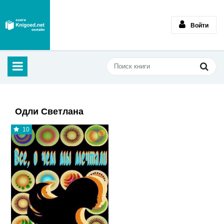
Войти
Одли Светлана
10