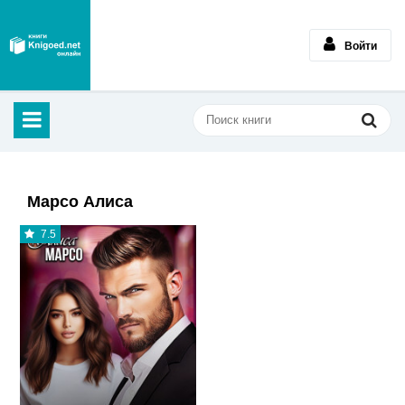
Войти
Марсо Алиса
7.5