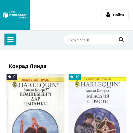
Войти
Конрад Линда
0
10