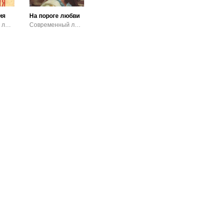
ия
На пороге любви
Современный любовный роман
Современный любовный роман