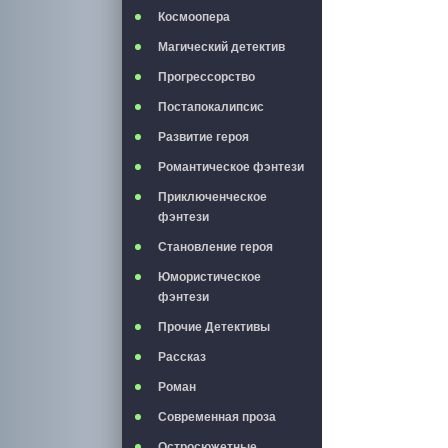
Космоопера
Магический детектив
Прогрессорство
Постапокалипсис
Развитие героя
Романтическое фэнтези
Приключенческое
фэнтези
Становление героя
Юмористическое
фэнтези
Прочие Детективы
Рассказ
Роман
Современная проза
Остросюжетные