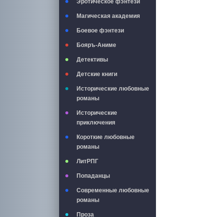
Эротическое фэнтези
Магическая академия
Боевое фэнтези
Бояръ-Аниме
Детективы
Детские книги
Исторические любовные
романы
Исторические
приключения
Короткие любовные
романы
ЛитРПГ
Попаданцы
Современные любовные
романы
Проза