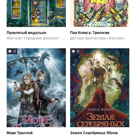
Проклятый медальон
Пан Клякса. Трилогия
Фэнтези / Городское фэнтези / Детские приключения / Прочая детская литература
Детская фантастика / Фэнтези / Детские приключения / Сказки
0
0
Море Троллей
Земля Серебряных Яблок