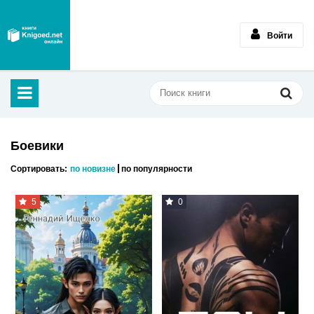
Войти
Боевики
Сортировать:
по новизне
по популярности
5
0