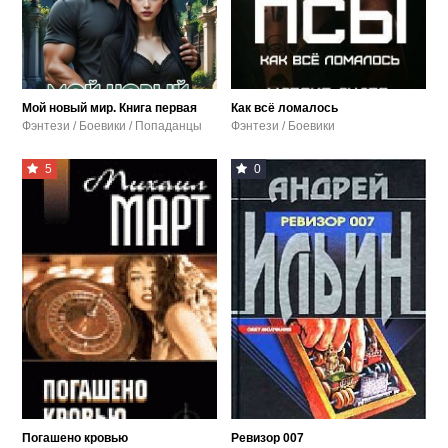
Мой новый мир. Книга первая
Как всё ломалось
Фэнтези / Боевики / Попаданцы
Фэнтези / Боевики
5
0
Погашено кровью
Ревизор 007