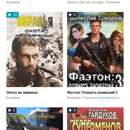
Боевики
Шпионские детективы / Боевики
10
0
Охота на пиранью
Фаэтон: Планета аномалий 3
Боевики
Боевики / Научно-популярная литература / Фантастика / Боевая фантастика
0
0